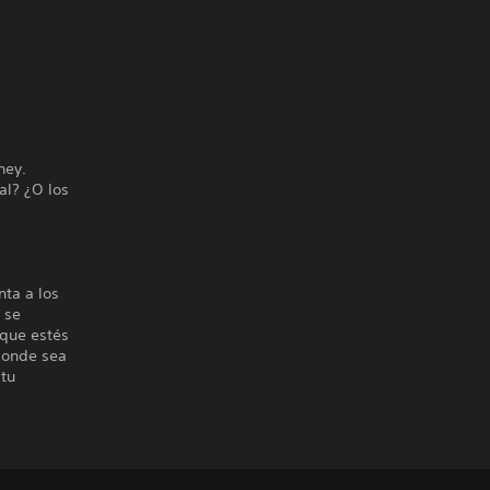
s
ney.
al? ¿O los
nta a los
 se
 que estés
donde sea
 tu