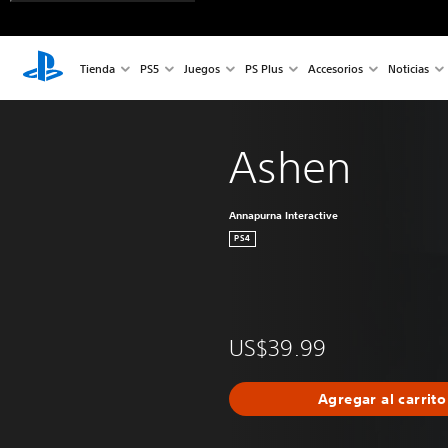
Tienda
PS5
Juegos
PS Plus
Accesorios
Noticias
Ashen
Annapurna Interactive
PS4
US$39.99
Agregar al carrito