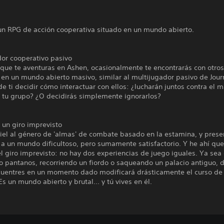
un RPG de acción cooperativa situado en un mundo abierto.
dor cooperativo pasivo
que te aventuras en Ashen, ocasionalmente te encontrarás con otro
en un mundo abierto masivo, similar al multijugador pasivo de Jour
 ti decidir cómo interactuar con ellos: ¿lucharán juntos contra el m
a tu grupo? ¿O decidirás simplemente ignorarlos?
 un giro imprevisto
iel al género de 'almas' de combate basado en la estamina, y prese
a un mundo dificultoso, pero sumamente satisfactorio. Y he ahí que
l giro imprevisto: no hay dos experiencias de juego iguales. Ya sea
o pantanos, recorriendo un fiordo o saqueando un palacio antiguo, 
cuentres en un momento dado modificará drásticamente el curso de
Es un mundo abierto y brutal... y tú vives en él.