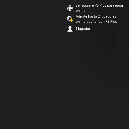
Se requiere PS Plus para jugar
online
Admite hasta 2 jugadores
online que tengan PS Plus
1 jugador