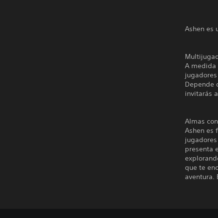
Ashen es 
Multijuga
A medida 
jugadores 
Depende de
invitarás 
Almas con
Ashen es f
jugadores 
presenta e
explorand
que te en
aventura. 