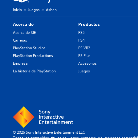
Inicio
Juegos
Ashen
Acerca de
Productos
Acerca de SIE
PS5
Carreras
PS4
PlayStation Studios
PS VR2
PlayStation Productions
PS Plus
Empresa
Accesorios
La historia de PlayStation
Juegos
© 2026 Sony Interactive Entertainment LLC
Todos los contenidos, títulos de juegos, nombres y/o imágenes comercia