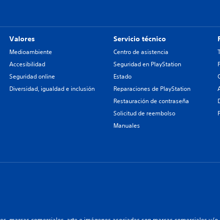
Valores
Servicio técnico
Medioambiente
Centro de asistencia
Accesibilidad
Seguridad en PlayStation
Seguridad online
Estado
Diversidad, igualdad e inclusión
Reparaciones de PlayStation
Restauración de contraseña
Solicitud de reembolso
Manuales
les, marcas comerciales, arte e imágenes asociadas son marcas comerciales y/o m