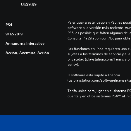
US$9.99
Para jugar a este juego en PS5, es posib
PS4
software a la versión más reciente. Au
PS5, es posible que falten algunas de l
9/12/2019
Consulta PlayStation.com/bc para obte
Annapurna Interactive
Las funciones en línea requieren una cu
Acción, Aventura, Acción
sujetas a los términos de servicio y a la
privacidad (playstation.com/Terms y pl
policy).
El software está sujeto a licencia 
(us.playstation.com/softwarelicense/sp
Tarifa única para jugar en el sistema P
cuenta y en otros sistemas PS4™ al inic