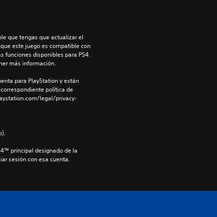
le que tengas que actualizar el 
nque este juego es compatible con 
as funciones disponibles para PS4. 
ner más información.
enta para PlayStation y están 
 correspondiente política de 
aystation.com/legal/privacy-
).
S4™ principal designado de la 
iar sesión con esa cuenta.