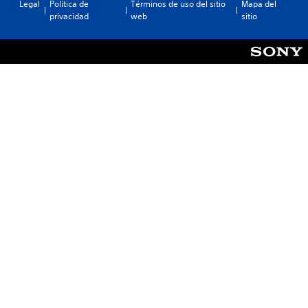
Legal
Política de
Términos de uso del sitio
Mapa del
privacidad
web
sitio