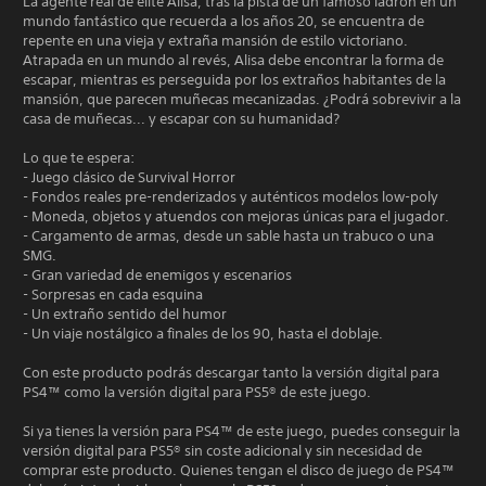
La agente real de élite Alisa, tras la pista de un famoso ladrón en un
mundo fantástico que recuerda a los años 20, se encuentra de
repente en una vieja y extraña mansión de estilo victoriano.
Atrapada en un mundo al revés, Alisa debe encontrar la forma de
escapar, mientras es perseguida por los extraños habitantes de la
mansión, que parecen muñecas mecanizadas. ¿Podrá sobrevivir a la
casa de muñecas... y escapar con su humanidad?
Lo que te espera:
- Juego clásico de Survival Horror
- Fondos reales pre-renderizados y auténticos modelos low-poly
- Moneda, objetos y atuendos con mejoras únicas para el jugador.
- Cargamento de armas, desde un sable hasta un trabuco o una
SMG.
- Gran variedad de enemigos y escenarios
- Sorpresas en cada esquina
- Un extraño sentido del humor
- Un viaje nostálgico a finales de los 90, hasta el doblaje.
Con este producto podrás descargar tanto la versión digital para
PS4™ como la versión digital para PS5® de este juego.
Si ya tienes la versión para PS4™ de este juego, puedes conseguir la
versión digital para PS5® sin coste adicional y sin necesidad de
comprar este producto. Quienes tengan el disco de juego de PS4™