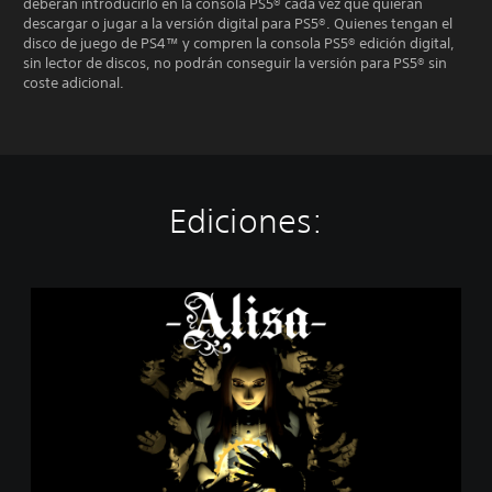
deberán introducirlo en la consola PS5® cada vez que quieran
descargar o jugar a la versión digital para PS5®. Quienes tengan el
disco de juego de PS4™ y compren la consola PS5® edición digital,
sin lector de discos, no podrán conseguir la versión para PS5® sin
coste adicional.
Ediciones:
A
l
i
s
a
-
D
e
m
o