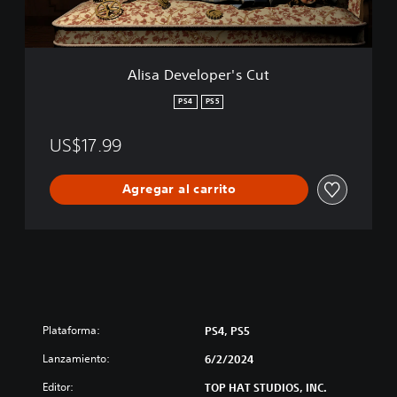
l
o
p
e
Alisa Developer's Cut
r
'
PS4
PS5
s
C
US$17.99
u
t
Agregar al carrito
Plataforma:
PS4, PS5
Lanzamiento:
6/2/2024
Editor:
TOP HAT STUDIOS, INC.