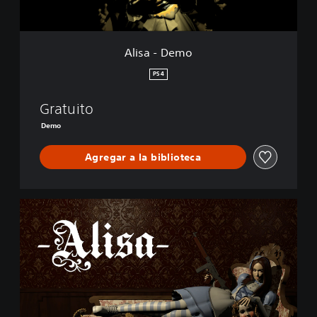
o
Alisa - Demo
PS4
Gratuito
Demo
Agregar a la biblioteca
A
l
i
s
a
D
e
v
e