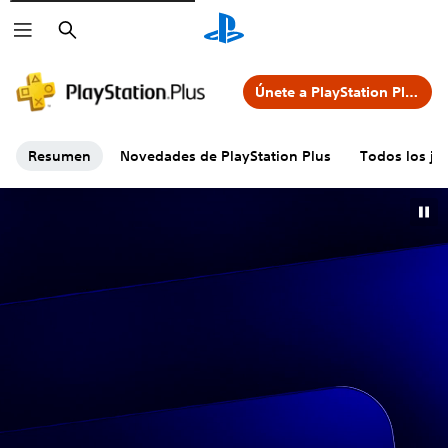
Buscar
Únete a PlayStation Plus
Resumen
Novedades de PlayStation Plus
Todos los jue