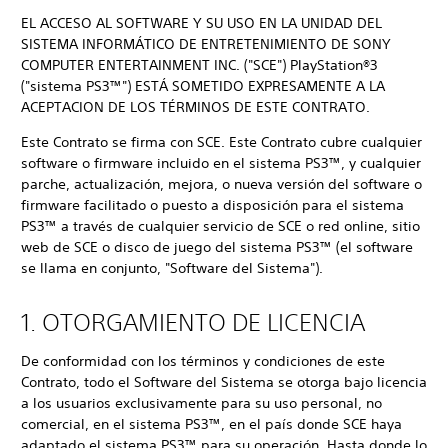
EL ACCESO AL SOFTWARE Y SU USO EN LA UNIDAD DEL
SISTEMA INFORMÁTICO DE ENTRETENIMIENTO DE SONY
COMPUTER ENTERTAINMENT INC. ("SCE") PlayStation®3
("sistema PS3™") ESTÁ SOMETIDO EXPRESAMENTE A LA
ACEPTACION DE LOS TÉRMINOS DE ESTE CONTRATO.
Este Contrato se firma con SCE. Este Contrato cubre cualquier
software o firmware incluido en el sistema PS3™, y cualquier
parche, actualización, mejora, o nueva versión del software o
firmware facilitado o puesto a disposición para el sistema
PS3™ a través de cualquier servicio de SCE o red online, sitio
web de SCE o disco de juego del sistema PS3™ (el software
se llama en conjunto, "Software del Sistema").
1. OTORGAMIENTO DE LICENCIA
De conformidad con los términos y condiciones de este
Contrato, todo el Software del Sistema se otorga bajo licencia
a los usuarios exclusivamente para su uso personal, no
comercial, en el sistema PS3™, en el país donde SCE haya
adaptado el sistema PS3™ para su operación. Hasta donde lo