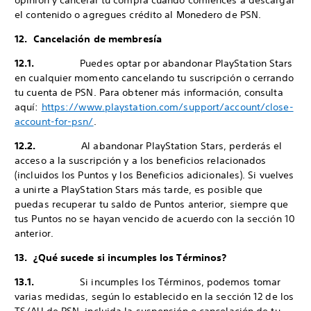
opinión y cancelar tu compra cuando comiences a descargar
el contenido o agregues crédito al Monedero de PSN.
12. Cancelación de membresía
12.1.
Puedes optar por abandonar PlayStation Stars
en cualquier momento cancelando tu suscripción o cerrando
tu cuenta de PSN. Para obtener más información, consulta
aquí:
https://www.playstation.com/support/account/close-
account-for-psn/
.
12.2.
Al abandonar PlayStation Stars, perderás el
acceso a la suscripción y a los beneficios relacionados
(incluidos los Puntos y los Beneficios adicionales). Si vuelves
a unirte a PlayStation Stars más tarde, es posible que
puedas recuperar tu saldo de Puntos anterior, siempre que
tus Puntos no se hayan vencido de acuerdo con la sección 10
anterior.
13. ¿Qué sucede si incumples los Términos?
13.1.
Si incumples los Términos, podemos tomar
varias medidas, según lo establecido en la sección 12 de los