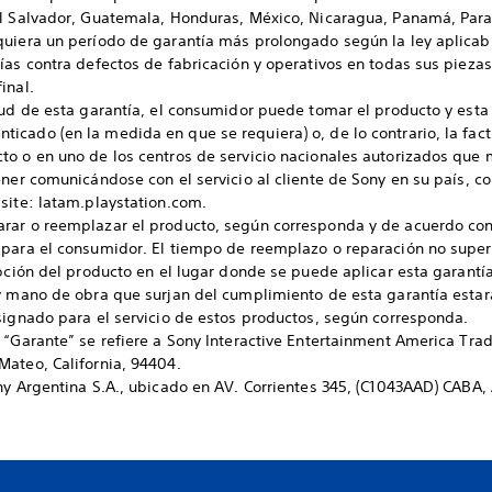
el Salvador, Guatemala, Honduras, México, Nicaragua, Panamá, Para
quiera un período de garantía más prolongado según la ley aplicabl
ías contra defectos de fabricación y operativos en todas sus piezas
inal.
tud de esta garantía, el consumidor puede tomar el producto y esta 
cado (en la medida en que se requiera) o, de lo contrario, la fact
to o en uno de los centros de servicio nacionales autorizados que
ener comunicándose con el servicio al cliente de Sony en su país, c
site: latam.playstation.com.
rar o reemplazar el producto, según corresponda y de acuerdo con 
para el consumidor. El tiempo de reemplazo o reparación no supera
epción del producto en el lugar donde se puede aplicar esta garantía
y mano de obra que surjan del cumplimiento de esta garantía estará
signado para el servicio de estos productos, según corresponda.
 “Garante” se refiere a Sony Interactive Entertainment America Tra
Mateo, California, 94404.
ny Argentina S.A., ubicado en AV. Corrientes 345, (C1043AAD) CABA,