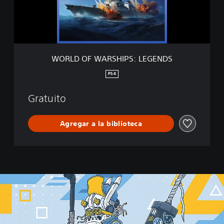
W
A
R
S
H
I
WORLD OF WARSHIPS: LEGENDS
P
S
PS4
:
L
Gratuito
E
G
E
Agregar a la biblioteca
N
D
S