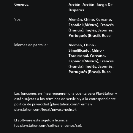
f
a
o
Géneros:
Acción, Acción, Juego De
a
r
m
s
Disparos
r
a
b
c
l
s
i
o
Voz:
Alemán, Chino, Coreano,
o
e
a
n
Español (México), Francés
s
s
r
t
(Francia), Inglés, Japonés,
v
o
l
r
Portugués (Brasil), Ruso
o
i
o
o
l
c
s
Idiomas de pantalla:
Alemán, Chino -
l
ú
o
c
Simplificado, Chino -
e
m
n
o
Tradicional, Coreano,
s
e
o
n
Español (México), Francés
d
n
s
t
(Francia), Inglés, Japonés,
e
e
p
r
Portugués (Brasil), Ruso
l
s
r
o
j
d
e
l
u
e
d
e
e
a
e
s
Las funciones en línea requieren una cuenta para PlayStation y 
g
u
f
a
están sujetas a los términos de servicio y a la correspondiente 
o
d
i
u
política de privacidad (playstation.com/Terms y 
e
i
n
n
playstation.com/legal/privacy-policy).
n
o
i
a
c
i
d
d
El software está sujeto a licencia 
u
n
o
i
(us.playstation.com/softwarelicense/sp).
a
d
s
s
l