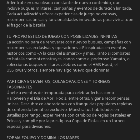
Adéntrate en una oleada constante de nuevo contenido, que
incluye buques militares, campañas y eventos de duración limitada.
Cada actualización ofrece experiencias de juego novedosas,
recompensas únicas y funcionalidades innovadoras para vivir a tope
el fragor de la batalla.
TU PROPIO ESTILO DE JUEGO CON POSIBILIDADES INFINITAS
La acción no para de renovarse con nuevos buques, campañas con
recompensas exclusivas y operaciones JcE inspiradas en eventos
históricos como «A la caza del Bismarck» y más. Tanto si combates
en batalla como si construyes iconos como el poderoso Yamato, o
coleccionas buques militares célebres como el HMS Hood, el
USS Iowa y otros, siempre hay algo nuevo que dominar.
PARTICIPA EN EVENTOS, COLABORACIONES Y TORNEOS
FASCINANTES
Únete a eventos de temporada para celebrar fechas como
Halloween y el Día de April Fools, entre otras, y gana recompensas
únicas. Descubre colaboraciones con franquicias populares repletas
de contenido temático exclusivo. Muestra tus habilidades en
Batallas por rango, experimenta con cambios de reglas bestiales en
Peleas y compite por la prestigiosa Copa de Flotas en un torneo
especial para divisiones.
FORMA EQUIPO Y DOMINA LOS MARES