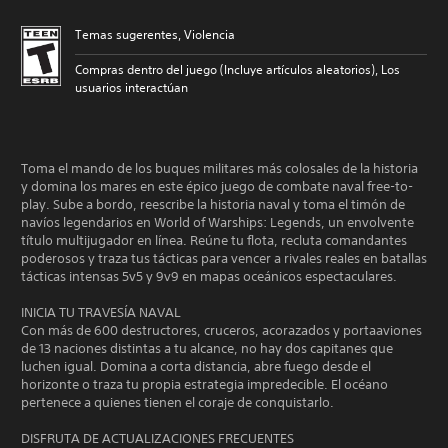
Temas sugerentes, Violencia
Compras dentro del juego (Incluye artículos aleatorios), Los
usuarios interactúan
Toma el mando de los buques militares más colosales de la historia
y domina los mares en este épico juego de combate naval free-to-
play. Sube a bordo, reescribe la historia naval y toma el timón de
navíos legendarios en World of Warships: Legends, un envolvente
título multijugador en línea. Reúne tu flota, recluta comandantes
poderosos y traza tus tácticas para vencer a rivales reales en batallas
tácticas intensas 5v5 y 9v9 en mapas oceánicos espectaculares.
INICIA TU TRAVESÍA NAVAL
Con más de 600 destructores, cruceros, acorazados y portaaviones
de 13 naciones distintas a tu alcance, no hay dos capitanes que
luchen igual. Domina a corta distancia, abre fuego desde el
horizonte o traza tu propia estrategia impredecible. El océano
pertenece a quienes tienen el coraje de conquistarlo.
DISFRUTA DE ACTUALIZACIONES FRECUENTES