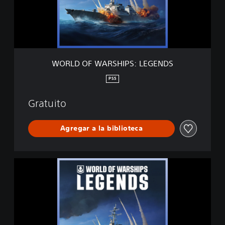
W
A
R
S
H
I
WORLD OF WARSHIPS: LEGENDS
P
S
PS5
:
L
Gratuito
E
G
E
Agregar a la biblioteca
N
D
S
W
O
R
L
D
O
F