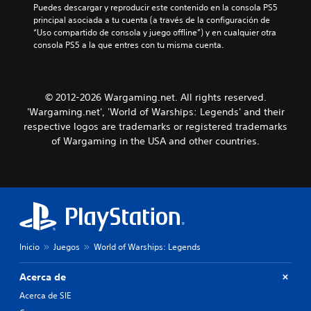
i
p
p
Puedes descargar y reproducir este contenido en la consola PS5 
q
v
a
o
principal asociada a tu cuenta (a través de la configuración de 
u
i
r
s
“Uso compartido de consola y juego offline”) y en cualquier otra 
i
d
a
i
consola PS5 a la que entres con tu misma cuenta.
e
u
c
c
r
a
o
i
m
l
m
ó
o
e
u
n
m
© 2012-2026 Wargaming.net. All rights reserved.
s
n
p
e
'Wargaming.net', 'World of Warships: Legends' and their
.
i
r
n
respective logos are trademarks or registered trademarks
c
e
t
a
of Wargaming in the USA and other countries.
d
o
r
e
.
t
f
e
i
m
n
á
i
s
d
f
a
á
a
Inicio
Juegos
World of Warships: Legends
c
l
i
t
l
Acerca de
e
m
r
Acerca de SIE
e
n