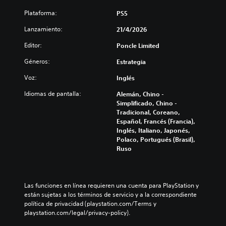
n
e
d
e
Plataforma:
PS5
e
r
Lanzamiento:
s
21/4/2026
p
r
u
Editor:
Poncle Limited
e
l
d
Géneros:
Estrategia
s
u
a
c
Voz:
Inglés
d
i
o
r
Idiomas de pantalla:
Alemán, Chino -
y
s
Simplificado, Chino -
s
Tradicional, Coreano,
b
i
Español, Francés (Francia),
o
l
Inglés, Italiano, Japonés,
t
e
Polaco, Portugués (Brasil),
o
n
Ruso
n
c
e
i
s
a
r
Las funciones en línea requieren una cuenta para PlayStation y 
P
l
están sujetas a los términos de servicio y a la correspondiente 
u
o
política de privacidad (playstation.com/Terms y 
e
s
playstation.com/legal/privacy-policy).
d
v
e