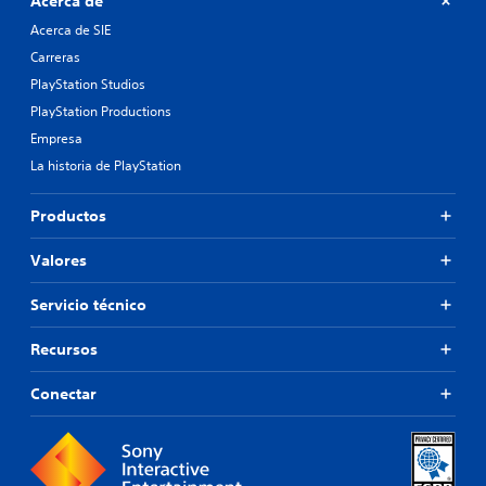
Acerca de
e
e
s
Acerca de SIE
n
.
ú
Carreras
s
PlayStation Studios
s
i
PlayStation Productions
n
Empresa
m
La historia de PlayStation
a
n
t
Productos
e
n
Valores
e
r
Servicio técnico
p
u
l
Recursos
s
a
Conectar
d
o
s
l
o