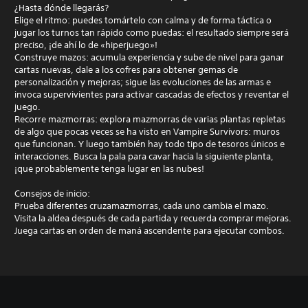
¿Hasta dónde llegarás?
Elige el ritmo: puedes tomártelo con calma y de forma táctica o
jugar los turnos tan rápido como puedas: el resultado siempre será
preciso, ¡de ahí lo de «hiperjuego»!
Construye mazos: acumula experiencia y sube de nivel para ganar
cartas nuevas, dale a los cofres para obtener gemas de
personalización y mejoras; sigue las evoluciones de las armas e
invoca supervivientes para activar cascadas de efectos y reventar el
juego.
Recorre mazmorras: explora mazmorras de varias plantas repletas
de algo que pocas veces se ha visto en Vampire Survivors: muros
que funcionan. Y luego también hay todo tipo de tesoros únicos e
interacciones. Busca la pala para cavar hacia la siguiente planta,
¡que probablemente tenga lugar en las nubes!
Consejos de inicio:
Prueba diferentes cruzamazmorras, cada uno cambia el mazo.
Visita la aldea después de cada partida y recuerda comprar mejoras.
Juega cartas en orden de maná ascendente para ejecutar combos.