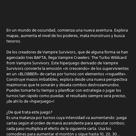
En un mundo de oscuridad, comienza una nueva aventura. Explora
mapas, aumenta el nivel de los poderes, mata monstruos y busca
tesoros.
De los creadores de Vampire Survivors, que de alguna forma se han
agenciado tres BAFTA, llega Vampire Crawlers: The Turbo Wildcard
from Vampire Survivors. Este hiperjuego derivado de Vampire
Survivors convierte la emoción «in crescendo» de los supervivientes
en un «BLOBBER» de cartas por turnos con elementos «roguelite».
Construye mazos imbatibles, explora desde una nueva perspectiva
mazmorras que te sonarán y desata combos destrozamundos.
Puedes tomarte tu tiempo y planificar con estrategia o jugar los
turnos tan rápido como puedas: el resultado siempre será preciso,
¡de ahí lo de «hiperjuego»!
¿De qué trata este juego?
Es una matanza por turnos cuya intensidad va aumentando: juega
cartas según el orden de maná ascendente para ejecutar combos;
cada paso multiplica el efecto de la siguiente carta. Usa los
comodines para aumentar el montón y sigue hasta 10, 20, 30...