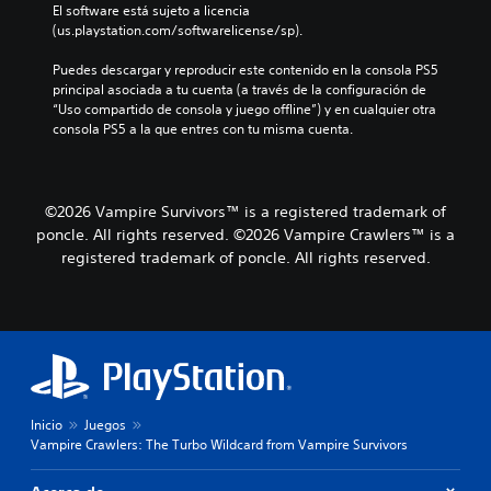
o
El software está sujeto a licencia 
s
l
(us.playstation.com/softwarelicense/sp).
j
ú
u
m
Puedes descargar y reproducir este contenido en la consola PS5 
g
e
principal asociada a tu cuenta (a través de la configuración de 
a
n
“Uso compartido de consola y juego offline”) y en cualquier otra 
r
e
consola PS5 a la que entres con tu misma cuenta.
y
s
d
d
e
e
s
a
p
©2026 Vampire Survivors™ is a registered trademark of
u
l
poncle. All rights reserved. ©2026 Vampire Crawlers™ is a
d
a
registered trademark of poncle. All rights reserved.
i
z
o
a
i
r
n
t
d
e
i
p
v
o
i
r
d
Inicio
Juegos
l
u
Vampire Crawlers: The Turbo Wildcard from Vampire Survivors
o
a
s
l
m