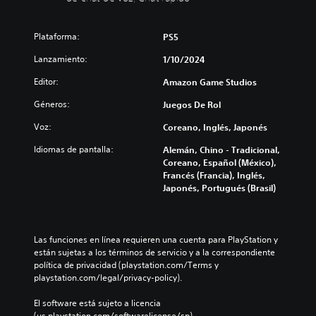
o
D
t
e
e
e
s
)
r
l
e
s
p
s
o
j
r
Plataforma:
d
PS5
a
e
l
u
e
e
r
p
e
e
Lanzamiento:
1/10/2024
n
a
a
r
s
g
v
u
l
e
a
Editor:
Amazon Game Studios
o
o
d
a
s
u
e
z
i
h
e
Géneros:
n
Juegos De Rol
n
a
o
i
n
a
c
l
i
Voz:
s
Coreano, Inglés, Japonés
t
d
u
t
n
t
a
i
a
Idiomas de pantalla:
a
Alemán, Chino - Tradicional,
d
o
d
s
l
p
Coreano, Español (México),
i
r
e
p
q
a
Francés (Francia), Inglés,
v
i
u
o
u
r
Japonés, Portugués (Brasil)
i
a
n
s
i
a
d
y
a
i
e
t
u
l
m
c
r
i
a
o
a
i
m
.
Las funciones en línea requieren una cuenta para PlayStation y 
l
s
n
ó
o
están sujetas a los términos de servicio y a la correspondiente 
e
p
e
n
m
política de privacidad (playstation.com/Terms y 
s
e
r
p
T
e
playstation.com/legal/privacy-policy).
.
r
a
r
r
n
s
q
e
t
a
El software está sujeto a licencia 
o
u
d
A
o
n
(us.playstation.com/softwarelicense/sp).