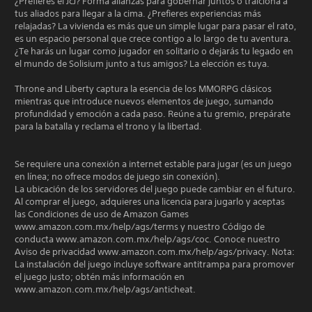
¿Prefieres el JcJ? Forma alianzas para gobernar juntos o traiciona a
tus aliados para llegar a la cima. ¿Prefieres experiencias más
relajadas? La vivienda es más que un simple lugar para pasar el rato,
es un espacio personal que crece contigo a lo largo de tu aventura.
¿Te harás un lugar como jugador en solitario o dejarás tu legado en
el mundo de Solisium junto a tus amigos? La elección es tuya.
Throne and Liberty captura la esencia de los MMORPG clásicos
mientras que introduce nuevos elementos de juego, sumando
profundidad y emoción a cada paso. Reúne a tu gremio, prepárate
para la batalla y reclama el trono y la libertad.
Se requiere una conexión a internet estable para jugar (es un juego
en línea; no ofrece modos de juego sin conexión).
La ubicación de los servidores del juego puede cambiar en el futuro.
Al comprar el juego, adquieres una licencia para jugarlo y aceptas
las Condiciones de uso de Amazon Games
www.amazon.com.mx/help/ags/terms y nuestro Código de
conducta www.amazon.com.mx/help/ags/coc. Conoce nuestro
Aviso de privacidad www.amazon.com.mx/help/ags/privacy. Nota:
La instalación del juego incluye software antitrampa para promover
el juego justo; obtén más información en
www.amazon.com.mx/help/ags/anticheat.