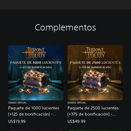
Complementos
DINERO VIRTUAL
DINERO VIRTUAL
Paquete de 1000 lucientes
Paquete de 2500 lucientes
(+125 de bonificación) -
(+375 de bonificación) -
Throne and Liberty
Throne and Liberty
US$19.99
US$49.99