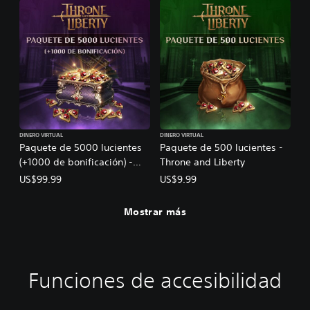
DINERO VIRTUAL
DINERO VIRTUAL
Paquete de 5000 lucientes
Paquete de 500 lucientes -
(+1000 de bonificación) -
Throne and Liberty
Throne and Liberty
US$99.99
US$9.99
Mostrar más
Funciones de accesibilidad
T
C
S
R
R
T
e
o
u
e
e
r
x
n
b
a
c
a