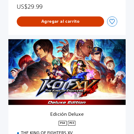
US$29.99
Agregar al carrito
E
d
i
c
i
ó
n
D
e
l
u
x
e
Edición Deluxe
PS4
PS5
THE KING OF FIGHTERS XV