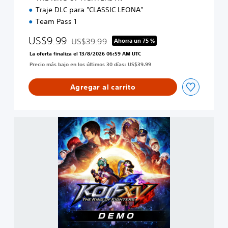
Traje DLC para "CLASSIC LEONA"
Team Pass 1
US$9.99
US$39.99
Ahorra un 75 %
Rebajado del precio original de US$39.99
La oferta finaliza el 13/8/2026 06:59 AM UTC
Precio más bajo en los últimos 30 días: US$39.99
Agregar al carrito
T
H
E
K
I
N
G
O
F
F
I