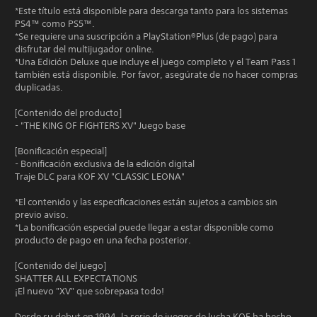
*Este título está disponible para descarga tanto para los sistemas
PS4™ como PS5™.
*Se requiere una suscripción a PlayStation®Plus (de pago) para
disfrutar del multijugador online.
*Una Edición Deluxe que incluye el juego completo y el Team Pass 1
también está disponible. Por favor, asegúrate de no hacer compras
duplicadas.
[Contenido del producto]
- "THE KING OF FIGHTERS XV" Juego base
[Bonificación especial]
- Bonificación exclusiva de la edición digital
Traje DLC para KOF XV "CLASSIC LEONA"
*El contenido y las especificaciones están sujetos a cambios sin
previo aviso.
*La bonificación especial puede llegar a estar disponible como
producto de pago en una fecha posterior.
[Contenido del juego]
SHATTER ALL EXPECTATIONS
¡El nuevo "XV" que sobrepasa todo!
Desde su debut en 1994, la serie de juegos de lucha KOF ha hecho