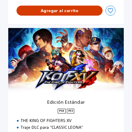
Agregar al carrito
E
d
i
c
i
ó
n
E
s
t
á
n
d
Edición Estándar
a
r
PS4
PS5
THE KING OF FIGHTERS XV
Traje DLC para "CLASSIC LEONA"