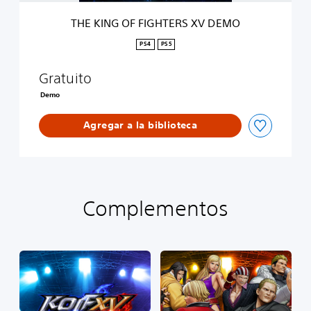
G
H
THE KING OF FIGHTERS XV DEMO
T
E
PS4
PS5
R
S
Gratuito
X
V
Demo
D
E
Agregar a la biblioteca
M
O
Complementos