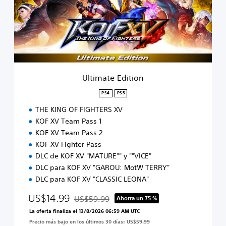
a
t
e
E
d
i
t
i
Ultimate Edition
o
n
PS4
PS5
THE KING OF FIGHTERS XV
KOF XV Team Pass 1
KOF XV Team Pass 2
KOF XV Fighter Pass
DLC de KOF XV "MATURE"" y ""VICE"
DLC para KOF XV "GAROU: MotW TERRY"
DLC para KOF XV "CLASSIC LEONA"
US$14.99
US$59.99
Ahorra un 75 %
Rebajado del precio original de US$59.99
La oferta finaliza el 13/8/2026 06:59 AM UTC
Precio más bajo en los últimos 30 días: US$59.99