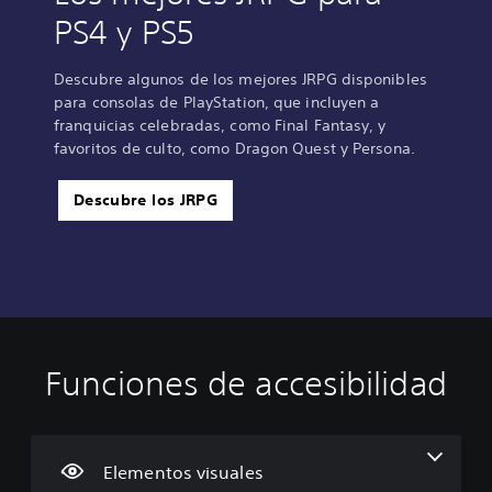
PS4 y PS5
Descubre algunos de los mejores JRPG disponibles
para consolas de PlayStation, que incluyen a
franquicias celebradas, como Final Fantasy, y
favoritos de culto, como Dragon Quest y Persona.
Descubre los JRPG
Funciones de accesibilidad
T
C
S
R
D
e
o
e
e
i
x
n
p
a
f
t
t
u
s
i
o
r
e
i
c
Elementos visuales
n
o
d
g
u