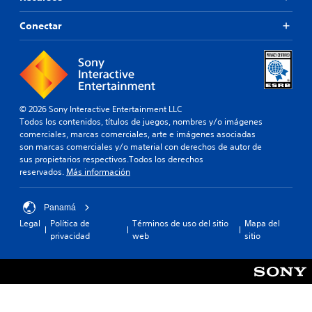
o
p
a
i
p
x
e
l
r
Conectar
c
t
r
i
e
o
o
m
d
d
s
i
g
a
e
t
)
r
d
f
e
a
E
e
i
c
n
l
a
n
i
© 2026 Sony Interactive Entertainment LLC
j
d
u
i
e
Todos los contenidos, títulos de juegos, nombres y/o imágenes
u
d
e
d
r
comerciales, marcas comerciales, arte e imágenes asociadas
e
i
o
E
t
son marcas comerciales y/o material con derechos de autor de
g
o
.
l
a
sus propietarios respectivos.Todos los derechos
o
p
t
r
reservados.
Más información
s
a
e
e
R
o
r
x
a
e
l
a
t
s
Panamá
a
c
q
o
i
m
Legal
Política de
Términos de uso del sitio
Mapa del
u
o
d
g
e
privacidad
web
sitio
e
r
e
n
n
s
d
m
a
t
e
a
e
c
e
a
n
i
t
i
i
ú
ó
o
n
d
s
n
r
c