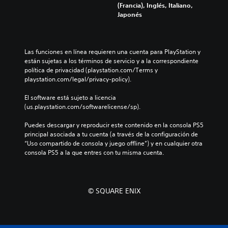
e
l
u
(Francia), Inglés, Italiano,
e
r
p
e
e
Japonés
a
a
r
s
e
u
l
e
a
l
d
d
s
u
j
i
e
e
n
u
Las funciones en línea requieren una cuenta para PlayStation y 
o
l
n
a
e
están sujetas a los términos de servicio y a la correspondiente 
i
j
t
d
g
política de privacidad (playstation.com/Terms y 
n
u
a
i
o
playstation.com/legal/privacy-policy).
d
e
d
s
n
i
g
e
p
o
El software está sujeto a licencia 
v
o
u
o
i
(us.playstation.com/softwarelicense/sp).
i
e
n
s
n
d
l
a
i
c
Puedes descargar y reproducir este contenido en la consola PS5 
u
i
m
c
l
principal asociada a tu cuenta (a través de la configuración de 
a
g
a
i
u
“Uso compartido de consola y juego offline”) y en cualquier otra 
l
i
n
ó
y
consola PS5 a la que entres con tu misma cuenta.
e
e
e
n
e
s
n
r
p
d
.
d
a
r
i
o
q
e
á
u
© SQUARE ENIX
u
d
A
l
n
e
e
u
o
n
p
f
g
d
i
e
i
o
i
v