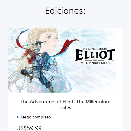
Ediciones:
T
h
e
A
d
v
e
n
t
u
r
e
s
The Adventures of Elliot: The Millennium
o
Tales
f
E
Juego completo
l
l
US$59.99