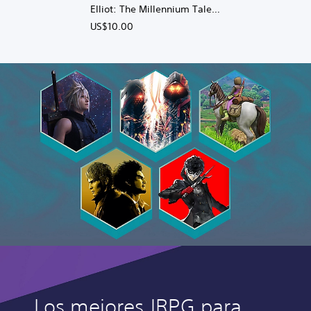
Elliot: The Millennium Tales
Digital Deluxe
US$10.00
Los mejores JRPG para