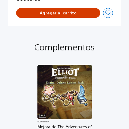
o
o
n
l
Agregar al carrito
o
g
u
e
D
e
Complementos
m
o
PS5
ELEMENTO
Mejora de The Adventures of