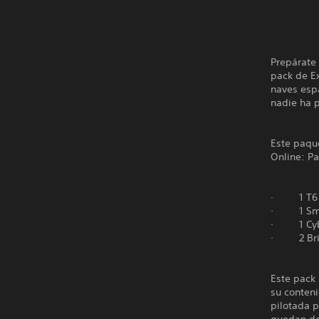
Prepárate 
pack de Ex
naves espa
nadie ha p
Este paque
Online: Pa
· 1 T6 E
· 1 Smal
· 1 Cybor
· 2 Bridg
Este pack 
su conten
pilotada p