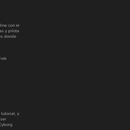
line con el
s y pilota
res donde
Trek
tutorial, y
 ser
 Cyborg