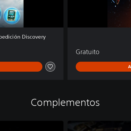
n
e
pedición Discovery
Gratuito
A
Complementos