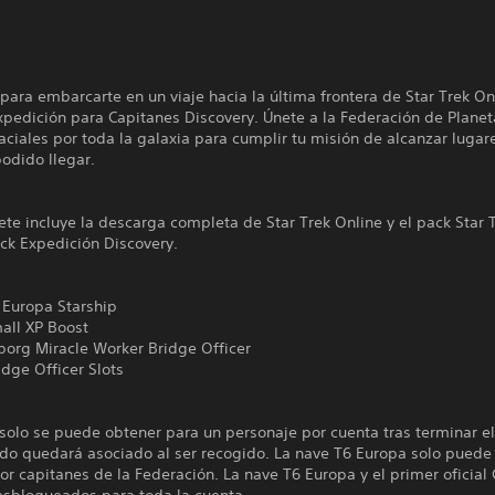
para embarcarte en un viaje hacia la última frontera de Star Trek On
pedición para Capitanes Discovery. Únete a la Federación de Planeta
ciales por toda la galaxia para cumplir tu misión de alcanzar luga
odido llegar.
te incluye la descarga completa de Star Trek Online y el pack Star 
ck Expedición Discovery.
uropa Starship
l XP Boost
g Miracle Worker Bridge Officer
e Officer Slots
solo se puede obtener para un personaje por cuenta tras terminar el 
ido quedará asociado al ser recogido. La nave T6 Europa solo puede
or capitanes de la Federación. La nave T6 Europa y el primer oficial