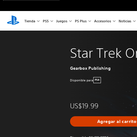
Tienda
PS5
Juegos
PS Plus
Accesorios
Noticias
Star Trek O
Gearbox Publishing
Disponible para
PS4
US$19.99
Agregar al carrito