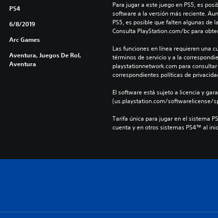
Para jugar a este juego en PS5, es posib
PS4
software a la versión más reciente. Au
PS5, es posible que falten algunas de l
6/8/2019
Consulta PlayStation.com/bc para obte
Arc Games
Las funciones en línea requieren una cu
Aventura, Juegos De Rol,
términos de servicio y a la correspondien
Aventura
playstationnetwork.com para consultar l
correspondientes políticas de privacidad
El software está sujeto a licencia y gara
(us.playstation.com/softwarelicense/sp
Tarifa única para jugar en el sistema P
cuenta y en otros sistemas PS4™ al inic