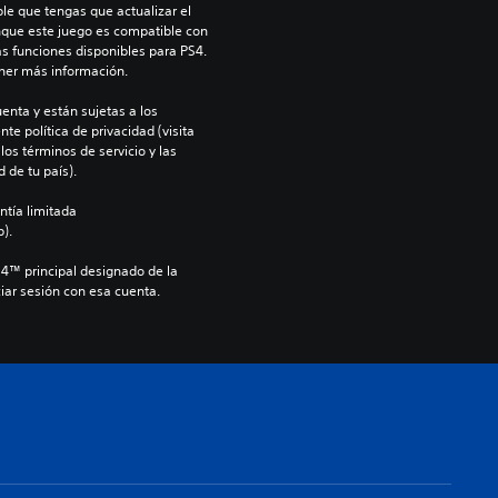
le que tengas que actualizar el 
nque este juego es compatible con 
as funciones disponibles para PS4. 
ner más información.
enta y están sujetas a los 
te política de privacidad (visita 
os términos de servicio y las 
 de tu país).
ntía limitada 
).
S4™ principal designado de la 
iar sesión con esa cuenta.