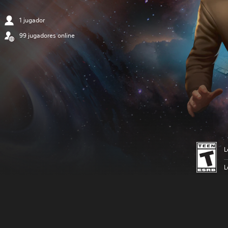
1 jugador
99 jugadores online
L
L