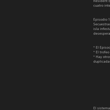
Resident E
cuatro int
Episodio 1
Secuestra
isla infes
desespera
* El Episo
* El trofe
* Hay otr
duplicada
El sistema