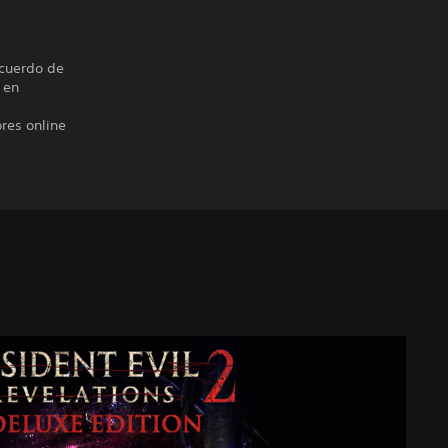
Acuerdo de
 en
res online