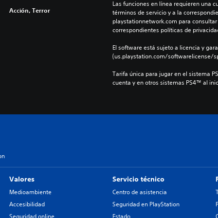
Las funciones en línea requieren una cu
Acción, Terror
términos de servicio y a la correspondien
playstationnetwork.com para consultar l
correspondientes políticas de privacidad
El software está sujeto a licencia y gara
(us.playstation.com/softwarelicense/sp
Tarifa única para jugar en el sistema P
cuenta y en otros sistemas PS4™ al inic
on
Valores
Servicio técnico
Medioambiente
Centro de asistencia
Accesibilidad
Seguridad en PlayStation
Seguridad online
Estado