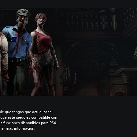
le que tengas que actualizar el 
nque este juego es compatible con 
as funciones disponibles para PS4. 
ner más información.