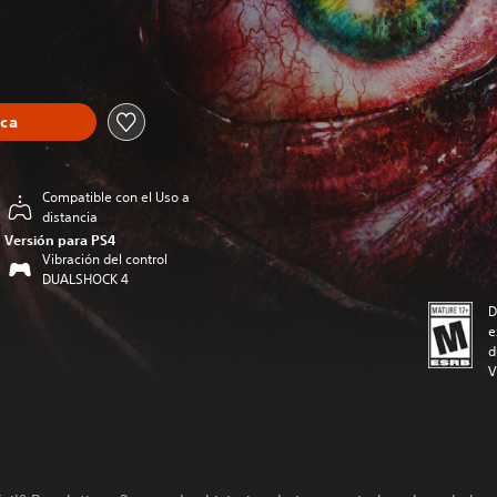
eca
Compatible con el Uso a
distancia
Versión para PS4
Vibración del control
DUALSHOCK 4
D
e
d
V