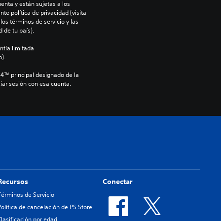
enta y están sujetas a los 
te política de privacidad (visita 
os términos de servicio y las 
 de tu país).
ntía limitada 
).
S4™ principal designado de la 
iar sesión con esa cuenta.
Recursos
Conectar
Términos de Servicio
Política de cancelación de PS Store
Clasificación por edad