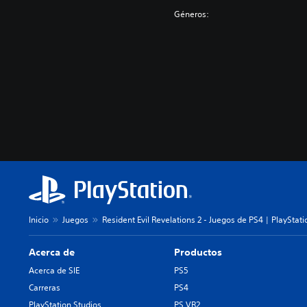
)
Géneros:
Inicio
Juegos
Resident Evil Revelations 2 - Juegos de PS4 | PlayStati
Acerca de
Productos
Acerca de SIE
PS5
Carreras
PS4
PlayStation Studios
PS VR2