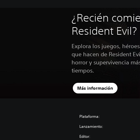
p
i
¿Recién comi
s
o
Resident Evil?
d
i
o
Explora los juegos, héroes
1
que hacen de Resident Evil
:
horror y supervivencia más
C
tiempos.
o
l
o
Más información
n
i
a
p
Plataforma:
e
n
Lanzamiento:
a
Editor:
l