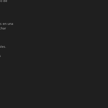
go de
as en una
char
ales.
s