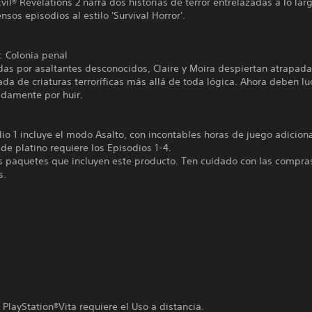
vil® Revelations 2 narra dos historias de terror entrelazadas a lo lar
ensos episodios al estilo 'Survival Horror'.
: Colonia penal
das por asaltantes desconocidos, Claire y Moira despiertan atrapad
tada de criaturas terroríficas más allá de toda lógica. Ahora deben lu
damente por huir.
dio 1 incluye el modo Asalto, con incontables horas de juego adicion
o de platino requiere los Episodios 1-4.
os paquetes que incluyen este producto. Ten cuidado con las compra
s.
 PlayStation®Vita requiere el Uso a distancia.