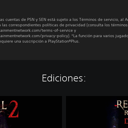
las cuentas de PSN y SEN está sujeto a los Términos de servicio, al 
a las correspondientes políticas de privacidad (consulta los términos
tainmentnetwork.com/terms-of-service y
ainmentnetwork.com/privacy-policy). *La función para varios jugado
quiere una suscripción a PlayStation®Plus.
Ediciones:
E
d
i
c
i