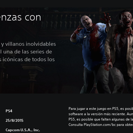
R
e
enzas con
v
e
l
a
t
 y villanos inolvidables
i
 una de las series de
o
 icónicas de todos los
n
s
2
Para jugar a este juego en PS5, es posib
PS4
software a la versión más reciente. Au
PS5, es posible que falten algunas de l
25/8/2015
Consulta PlayStation.com/bc para obte
Capcom U.S.A., Inc.