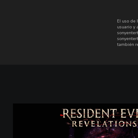
El uso de 
usuario y 
sonyenter
sonyentert
también re
R
e
s
i
d