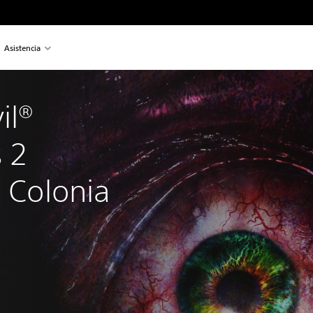
Asistencia
il® 
 2 
: Colonia 