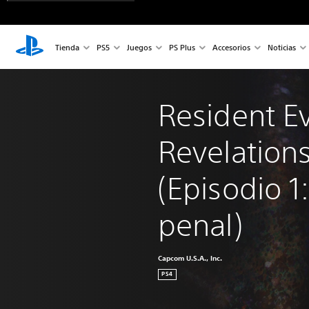
Tienda
PS5
Juegos
PS Plus
Accesorios
Noticias
Resident Ev
Revelations
(Episodio 1
penal)
Capcom U.S.A., Inc.
PS4