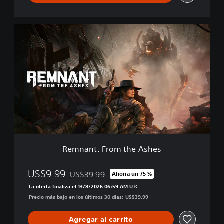
o
m
p
R
l
e
e
m
t
n
e
a
E
n
d
t
i
:
t
F
i
r
o
o
n
m
t
Remnant: From the Ashes
h
e
A
US$9.99
US$39.99
Ahorra un 75 %
Rebajado del precio original de US$39.99
s
La oferta finaliza el 13/8/2026 06:59 AM UTC
h
Precio más bajo en los últimos 30 días: US$39.99
e
s
Agregar al carrito