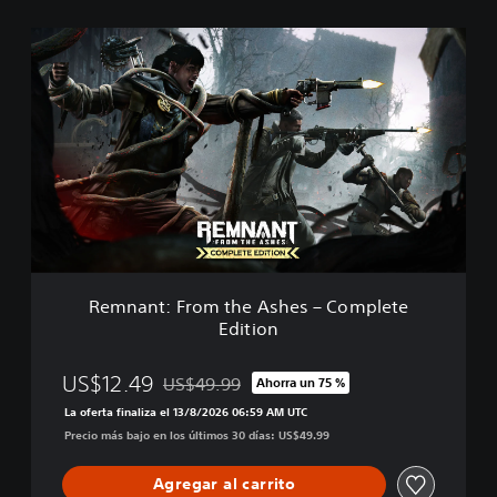
R
e
m
n
a
n
t
:
F
r
o
m
t
Remnant: From the Ashes – Complete
h
Edition
e
A
s
US$12.49
US$49.99
Ahorra un 75 %
Rebajado del precio original de US$49.99
h
La oferta finaliza el 13/8/2026 06:59 AM UTC
e
Precio más bajo en los últimos 30 días: US$49.99
s
–
C
Agregar al carrito