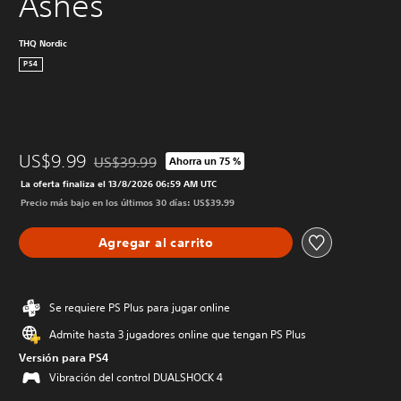
Ashes
THQ Nordic
PS4
US$9.99
US$39.99
Ahorra un 75 %
Rebajado del precio original de US$39.99
La oferta finaliza el 13/8/2026 06:59 AM UTC
Precio más bajo en los últimos 30 días: US$39.99
Agregar al carrito
Se requiere PS Plus para jugar online
Admite hasta 3 jugadores online que tengan PS Plus
Versión para PS4
Vibración del control DUALSHOCK 4