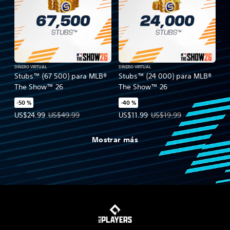
DINERO VIRTUAL
DINERO VIRTUAL
Stubs™ (67 500) para MLB®
Stubs™ (24 000) para MLB®
The Show™ 26
The Show™ 26
-50 %
-40 %
Precio de la oferta: US$24.99. Precio original: US$49.99.
Precio de la oferta: US$11.99. Pre
US$24.99
US$49.99
US$11.99
US$19.99
Mostrar más