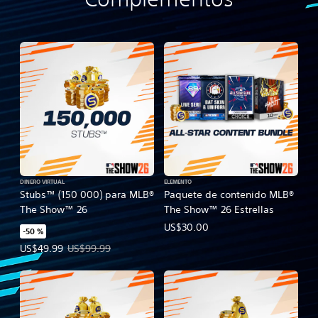
DINERO VIRTUAL
ELEMENTO
Stubs™ (150 000) para MLB®
Paquete de contenido MLB®
The Show™ 26
The Show™ 26 Estrellas
US$30.00
-50 %
Precio de la oferta: US$49.99. Precio original: US$99.99.
US$49.99
US$99.99