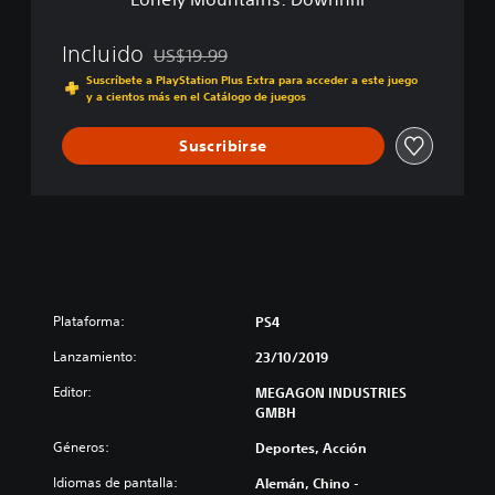
n
s
:
Incluido
US$19.99
Rebajado del precio original de US$19.99
D
Suscríbete a PlayStation Plus Extra para acceder a este juego
o
y a cientos más en el Catálogo de juegos
w
n
Suscribirse
h
i
l
l
Plataforma:
PS4
Lanzamiento:
23/10/2019
Editor:
MEGAGON INDUSTRIES
GMBH
Géneros:
Deportes, Acción
Idiomas de pantalla:
Alemán, Chino -