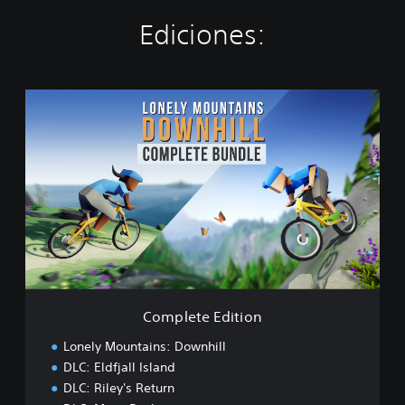
Ediciones:
C
o
m
p
l
e
t
e
E
d
i
t
i
Complete Edition
o
n
Lonely Mountains: Downhill
DLC: Eldfjall Island
DLC: Riley's Return