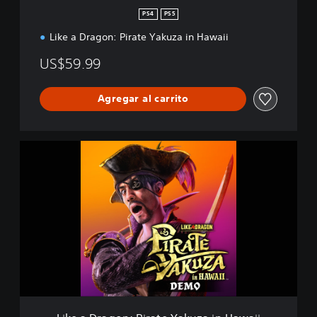
r
PS4
PS5
Like a Dragon: Pirate Yakuza in Hawaii
US$59.99
Agregar al carrito
L
i
k
e
a
D
r
a
g
o
n
:
P