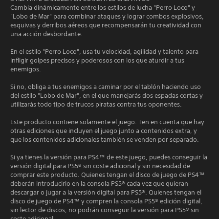
Cambia dinámicamente entre los estilos de lucha "Perro Loco" y
"Lobo de Mar" para combinar ataques y lograr combos explosivos,
esquivas y derribos aéreos que recompensarán tu creatividad con
una acción desbordante.
En el estilo "Perro Loco", usa tu velocidad, agilidad y talento para
infligir golpes precisos y poderosos con los que aturdir a tus
enemigos.
Si no, obliga a tus enemigos a caminar por el tablón haciendo uso
del estilo "Lobo de Mar", en el que manejarás dos espadas cortas y
utilizarás todo tipo de trucos piratas contra tus oponentes.
Este producto contiene solamente el juego. Ten en cuenta que hay
otras ediciones que incluyen el juego junto a contenidos extra, y
que los contenidos adicionales también se venden por separado.
Si ya tienes la versión para PS4™ de este juego, puedes conseguir la
versión digital para PS5® sin coste adicional y sin necesidad de
comprar este producto. Quienes tengan el disco de juego de PS4™
deberán introducirlo en la consola PS5® cada vez que quieran
descargar o jugar a la versión digital para PS5®. Quienes tengan el
disco de juego de PS4™ y compren la consola PS5® edición digital,
sin lector de discos, no podrán conseguir la versión para PS5® sin
coste adicional.