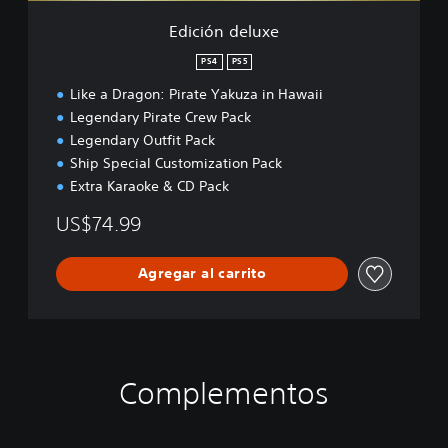
e
Edición deluxe
PS4
PS5
Like a Dragon: Pirate Yakuza in Hawaii
Legendary Pirate Crew Pack
Legendary Outfit Pack
Ship Special Customization Pack
Extra Karaoke & CD Pack
US$74.99
Agregar al carrito
Complementos