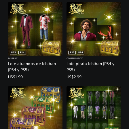
PS5
PS4
PS5
PS4
DISFRAZ
COMPLEMENTO
Lote atuendos de Ichiban
Lote pirata Ichiban (PS4 y
(PS4 y PS5)
PS5)
US$1.99
US$2.99