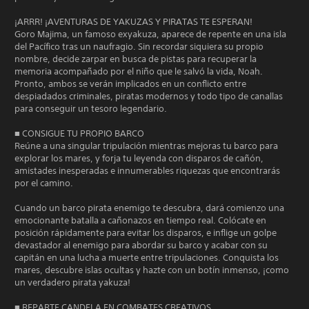
¡ARRR! ¡AVENTURAS DE YAKUZAS Y PIRATAS TE ESPERAN!
Goro Majima, un famoso exyakuza, aparece de repente en una isla
del Pacífico tras un naufragio. Sin recordar siquiera su propio
nombre, decide zarpar en busca de pistas para recuperar la
memoria acompañado por el niño que le salvó la vida, Noah.
Pronto, ambos se verán implicados en un conflicto entre
despiadados criminales, piratas modernos y todo tipo de canallas
para conseguir un tesoro legendario.
■ CONSIGUE TU PROPIO BARCO
Reúne a una singular tripulación mientras mejoras tu barco para
explorar los mares, y forja tu leyenda con disparos de cañón,
amistades inesperadas e innumerables riquezas que encontrarás
por el camino.
Cuando un barco pirata enemigo te descubra, dará comienzo una
emocionante batalla a cañonazos en tiempo real. Colócate en
posición rápidamente para evitar los disparos, e inflige un golpe
devastador al enemigo para abordar su barco y acabar con su
capitán en una lucha a muerte entre tripulaciones. Conquista los
mares, descubre islas ocultas y hazte con un botín inmenso, ¡como
un verdadero pirata yakuza!
■ REPARTE CANDELA EN COMBATES CREATIVOS