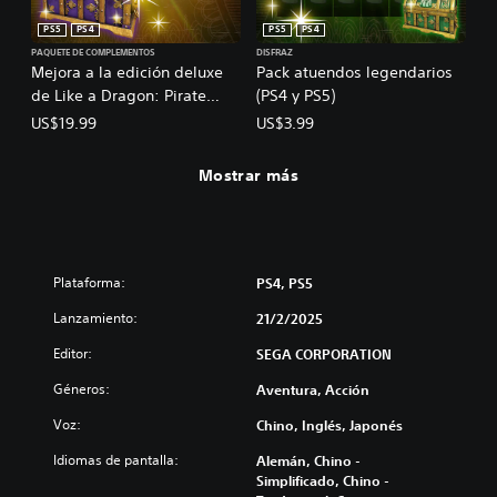
PS5
PS4
PS5
PS4
PAQUETE DE COMPLEMENTOS
DISFRAZ
Mejora a la edición deluxe
Pack atuendos legendarios
de Like a Dragon: Pirate
(PS4 y PS5)
Yakuza in Hawaii (PS4 y PS5)
US$19.99
US$3.99
Mostrar más
Plataforma:
PS4, PS5
Lanzamiento:
21/2/2025
Editor:
SEGA CORPORATION
Géneros:
Aventura, Acción
Voz:
Chino, Inglés, Japonés
Idiomas de pantalla:
Alemán, Chino -
Simplificado, Chino -