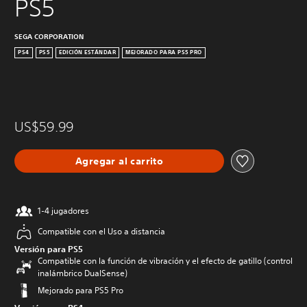
PS5
SEGA CORPORATION
PS4
PS5
EDICIÓN ESTÁNDAR
MEJORADO PARA PS5 PRO
US$59.99
Agregar al carrito
1-4 jugadores
Compatible con el Uso a distancia
Versión para PS5
Compatible con la función de vibración y el efecto de gatillo (control
inalámbrico DualSense)
Mejorado para PS5 Pro