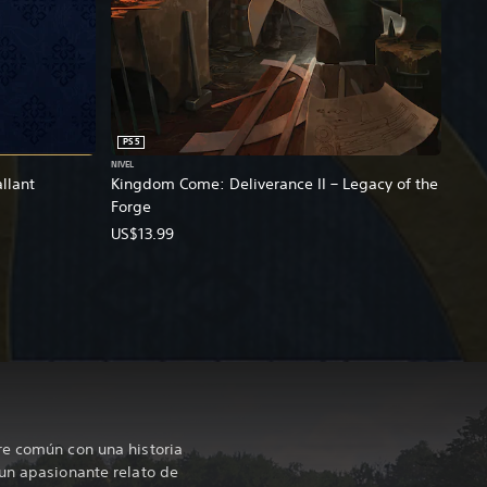
PS5
NIVEL
llant
Kingdom Come: Deliverance II – Legacy of the
Forge
US$13.99
re común con una historia
un apasionante relato de