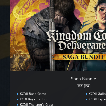
g
a
B
u
n
d
l
e
Saga Bundle
PS4
PS5
KCDII Base Game
KCDII Galla
KCDI Royal Edition
KCDII Expa
KCDII The Lion’s Crest