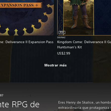
PS5
DISFRAZ
: Deliverance II Expansion Pass
Kingdom Come: Deliverance II Ga
Huntsman’s Kit
US$2.99
Mostrar más
II?
te RPG de
Eres Henry de Skalice, un homb
extraordinaria que protagoniza 