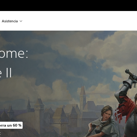
Asistencia
ome:
 II
rra un 60 %
cio original de US$89.99
C