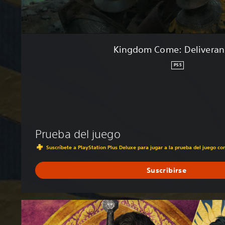
l
i
v
e
Kingdom Come: Deliveranc
r
a
PS5
n
c
e
I
I
Prueba del juego
Suscríbete a PlayStation Plus Deluxe para jugar a la prueba del juego c
Suscribirse
S
a