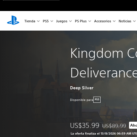
Tienda
PS5
Juegos
PS Plus
Accesorios
Noticias
Kingdom C
Deliverance
Deep Silver
Disponible para
PS5
US$35.99
US$89.99
Aho
Rebajado del pre
La oferta finaliza el 13/8/2026 06:59 AM UT