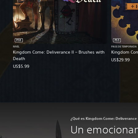
PS5
PS5
NIVEL
PASE DE TEMPORADA
Kingdom Come: Deliverance II – Brushes with
Kingdom Come
Death
US$29.99
US$5.99
¿Qué es Kingdom Come: Deliverance 
Un emocionan