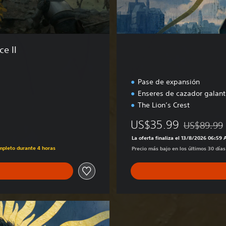
e II
Pase de expansión
Enseres de cazador galant
The Lion’s Crest
US$35.99
US$89.99
Rebajado del
La oferta finaliza el 13/8/2026 06:59
ompleto durante 4 horas
Precio más bajo en los últimos 30 día