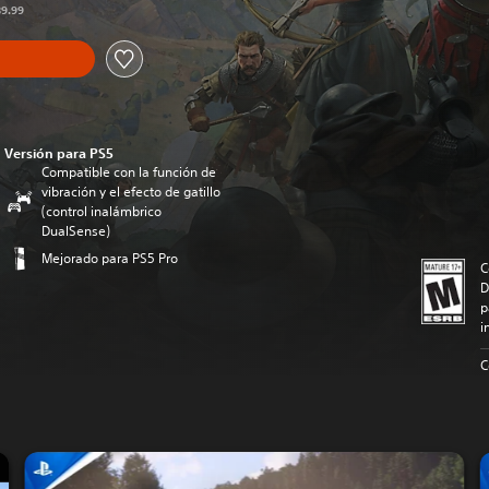
89.99
Versión para PS5
Compatible con la función de
vibración y el efecto de gatillo
(control inalámbrico
DualSense)
Mejorado para PS5 Pro
C
D
p
i
C