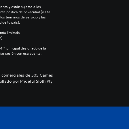
enta y están sujetas a los 
te política de privacidad (visita 
os términos de servicio y las 
 de tu país).
ntía limitada 
).
S4™ principal designado de la 
iar sesión con esa cuenta.
as comerciales de 505 Games
llado por Prideful Sloth Pty