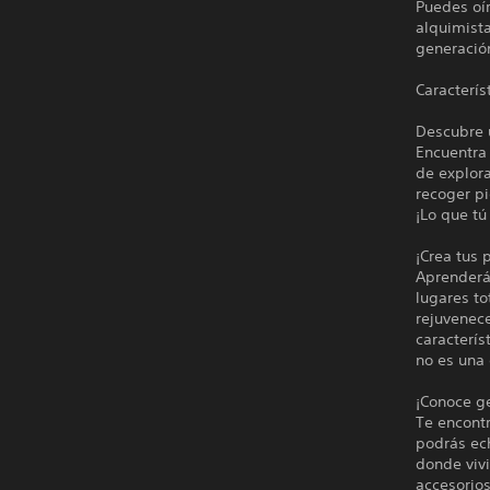
Puedes oír
alquimista
generación
Caracterís
Descubre u
Encuentra 
de explora
recoger pi
¡Lo que tú
¡Crea tus
Aprenderás
lugares to
rejuvenec
caracterís
no es una 
¡Conoce g
Te encontr
podrás ech
donde vivi
accesorios