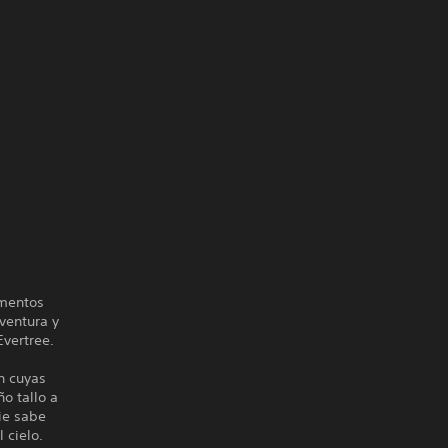
ementos
ventura y
Evertree.
n cuyas
o tallo a
ie sabe
 cielo.