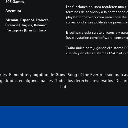
505 Games
Las funciones en línea requieren una cu
Aventura
términos de servicio y a la correspondien
playstationnetwork.com para consultar l
Alemán, Español, Francés
correspondientes políticas de privacidad
(Francia), Inglés, Italiano,
Portugués (Brasil), Ruso
El software está sujeto a licencia y gara
(us.playstation.com/softwarelicense/sp
Tarifa única para jugar en el sistema P
cuenta y en otros sistemas PS4™ al inic
mes. El nombre y logotipo de Grow: Song of the Evertree son marc
istradas en algunos países. Todos los derechos reservados. Desarro
Ltd.