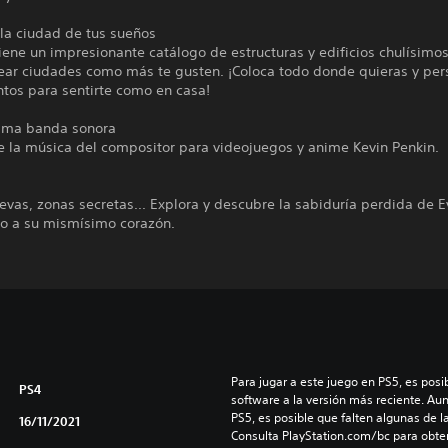
 la ciudad de tus sueños
ene un impresionante catálogo de estructuras y edificios chulísimo
ear ciudades como más te gusten. ¡Coloca todo donde quieras y per
tos para sentirte como en casa!
sima banda sonora
e la música del compositor para videojuegos y anime Kevin Penkin.
evas, zonas secretas... Explora y descubre la sabiduría perdida de E
o a su mismísimo corazón.
Para jugar a este juego en PS5, es posib
PS4
software a la versión más reciente. Au
PS5, es posible que falten algunas de l
16/11/2021
Consulta PlayStation.com/bc para obte