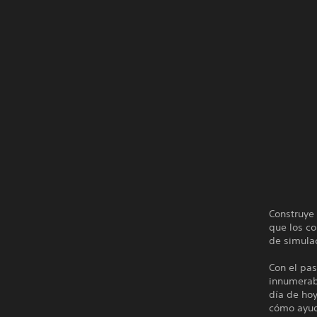
Construye 
que los c
de simulac
Con el pas
innumerab
día de ho
cómo ayuda