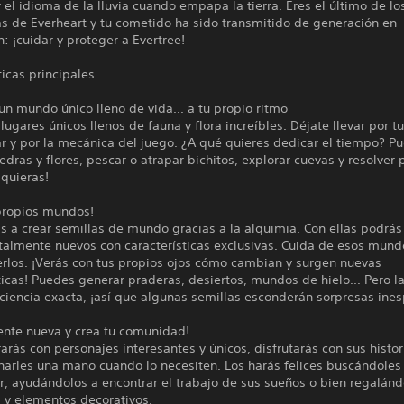
 el idioma de la lluvia cuando empapa la tierra. Eres el último de lo
s de Everheart y tu cometido ha sido transmitido de generación en
: ¡cuidar y proteger a Evertree!
ticas principales
n mundo único lleno de vida... a tu propio ritmo
lugares únicos llenos de fauna y flora increíbles. Déjate llevar por t
r y por la mecánica del juego. ¿A qué quieres dedicar el tiempo? P
edras y flores, pescar o atrapar bichitos, explorar cuevas y resolver p
 quieras!
 propios mundos!
 a crear semillas de mundo gracias a la alquimia. Con ellas podrás
talmente nuevos con características exclusivas. Cuida de esos mund
erlos. ¡Verás con tus propios ojos cómo cambian y surgen nuevas
ticas! Puedes generar praderas, desiertos, mundos de hielo... Pero l
ciencia exacta, ¡así que algunas semillas esconderán sorpresas ine
ente nueva y crea tu comunidad!
arás con personajes interesantes y únicos, disfrutarás con sus histor
arles una mano cuando lo necesiten. Los harás felices buscándoles 
r, ayudándolos a encontrar el trabajo de sus sueños o bien regalánd
 y elementos decorativos.