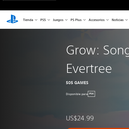
Tienda
PS5
Juegos
PS Plus
Accesorios
Noticias
Grow: Song
Evertree
505 GAMES
Disponible para
PS4
US$24.99