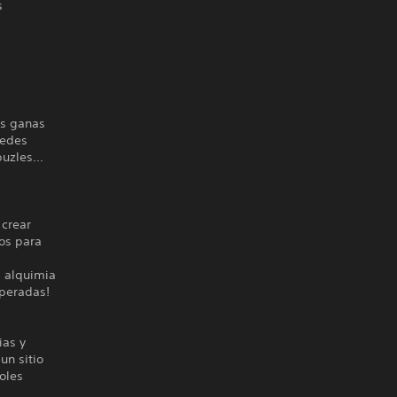
s
us ganas
uedes
uzles...
 crear
os para
a alquimia
speradas!
ias y
un sitio
oles