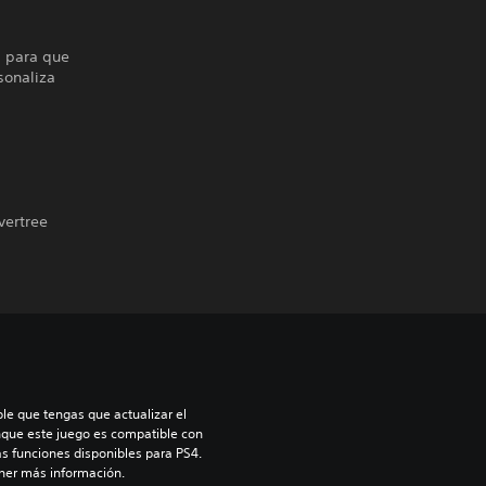
s para que
sonaliza
vertree
le que tengas que actualizar el 
nque este juego es compatible con 
as funciones disponibles para PS4. 
ner más información.