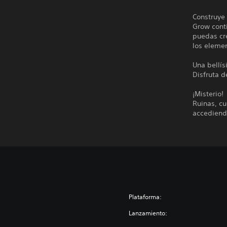
Construye
Grow conti
puedas cr
los elemen
Una bellí
Disfruta d
¡Misterio!
Ruinas, cu
accediend
Plataforma:
Lanzamiento: