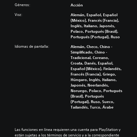
d
o
i
j
Géneros:
Acción
i
e
p
e
u
o
s
c
f
Voz:
Alemán, Español, Español
e
i
a
i
e
(México), Francés (Francia),
g
n
f
o
c
Inglés, Italiano, Japonés,
o
d
í
n
t
Polaco, Portugués (Brasil),
n
i
o
e
o
Portugués (Portugal), Ruso
o
v
o
s
s
i
i
a
d
Idiomas de pantalla:
Alemán, Checo, Chino -
q
n
d
c
e
Simplificado, Chino -
u
c
u
t
s
Tradicional, Coreano,
e
l
a
i
e
Croata, Danés, Español,
p
u
l
v
n
Español (México), Finlandés,
o
y
e
a
s
Francés (Francia), Griego,
d
e
s
r
i
Húngaro, Inglés, Italiano,
r
d
.
u
b
Japonés, Neerlandés,
í
i
n
i
Noruego, Polaco, Portugués
a
á
r
l
(Brasil), Portugués
n
A
l
a
i
(Portugal), Ruso, Sueco,
r
u
o
n
d
Tailandés, Turco, Árabe
e
g
d
g
a
s
o
i
o
d
u
h
o
d
d
l
a
3
e
e
t
Las funciones en línea requieren una cuenta para PlayStation y 
b
a
D
l
a
están sujetas a los términos de servicio y a la correspondiente 
l