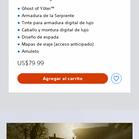
E
d
Ghost of Yōtei™
i
Armadura de la Serpiente
t
Tinte para armadura digital de lujo
i
o
Caballo y montura digital de lujo
n
Diseño de espada
Mapas de viaje (acceso anticipado)
Amuleto
US$79.99
Agregar al carrito