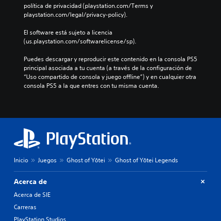
s
o
r
política de privacidad (playstation.com/Terms y 
P
a
i
s
v
playstation.com/legal/privacy-policy).
u
d
s
j
i
e
o
t
o
s
El software está sujeto a licencia 
d
.
e
y
u
(us.playstation.com/softwarelicense/sp).
e
n
s
a
s
c
t
S
l
Puedes descargar y reproducir este contenido en la consola PS5 
e
i
i
u
m
principal asociada a tu cuenta (a través de la configuración de 
s
a
c
e
“Uso compartido de consola y juego offline”) y en cualquier otra 
b
t
s
k
n
consola PS5 a la que entres con tu misma cuenta.
a
t
i
s
t
b
í
n
.
e
l
t
d
m
e
u
i
o
c
I
l
v
l
e
n
i
o
e
r
v
d
s
s
l
u
e
(
t
a
Inicio
Juegos
Ghost of Yōtei
Ghost of Yōtei Legends
a
r
o
b
s
l
s
s
a
á
m
Acerca de
d
i
l
s
e
u
i
ó
Acerca de SIE
i
n
r
d
n
c
t
Carreras
a
a
d
o
e
n
PlayStation Studios
d