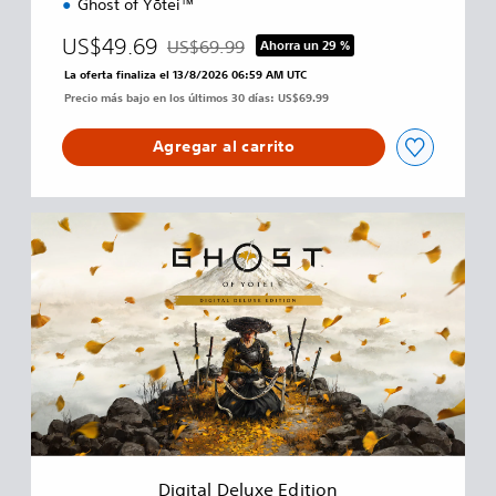
Ghost of Yōtei™
US$49.69
US$69.99
Ahorra un 29 %
Rebajado del precio original de US$69.99
La oferta finaliza el 13/8/2026 06:59 AM UTC
Precio más bajo en los últimos 30 días: US$69.99
Agregar al carrito
D
i
g
i
t
a
l
D
e
l
u
x
e
Digital Deluxe Edition