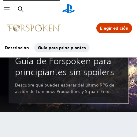
Buscar
Haz clic sobre los iconos de
para ver más.
Elegir edición
Descripción
Guía para principiantes
Guías y editoriales
Guía de Forspoken para
principiantes sin spoilers
Descubre qué puedes esperar del último RPG de
acción de Luminous Productions y Square Enix.