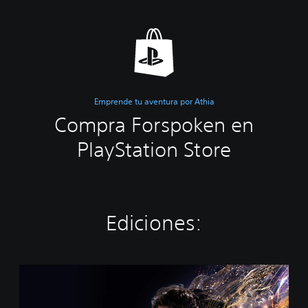
Emprende tu aventura por Athia
Compra Forspoken en
PlayStation Store
Ediciones:
S
t
a