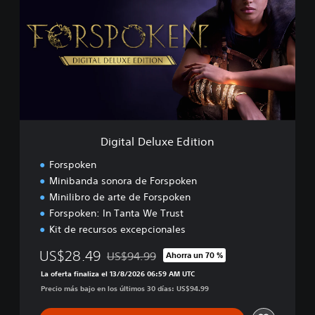
i
t
a
l
D
e
l
u
x
e
Digital Deluxe Edition
E
d
Forspoken
i
Minibanda sonora de Forspoken
t
Minilibro de arte de Forspoken
i
o
Forspoken: In Tanta We Trust
n
Kit de recursos excepcionales
US$28.49
US$94.99
Ahorra un 70 %
Rebajado del precio original de US$94.99
La oferta finaliza el 13/8/2026 06:59 AM UTC
Precio más bajo en los últimos 30 días: US$94.99