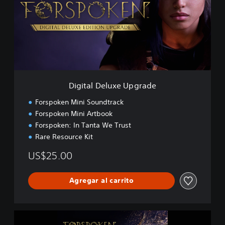
t
a
l
D
e
l
u
x
e
Digital Deluxe Upgrade
U
p
Forspoken Mini Soundtrack
g
Forspoken Mini Artbook
r
Forspoken: In Tanta We Trust
a
d
Rare Resource Kit
e
US$25.00
Agregar al carrito
F
o