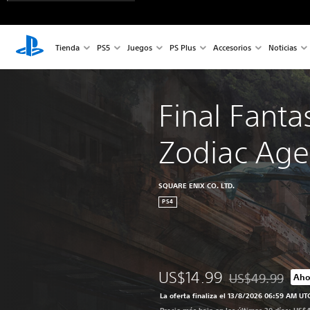
Tienda
PS5
Juegos
PS Plus
Accesorios
Noticias
Final Fanta
Zodiac Age
SQUARE ENIX CO. LTD.
PS4
US$14.99
US$49.99
Aho
Rebajado del prec
La oferta finaliza el 13/8/2026 06:59 AM UT