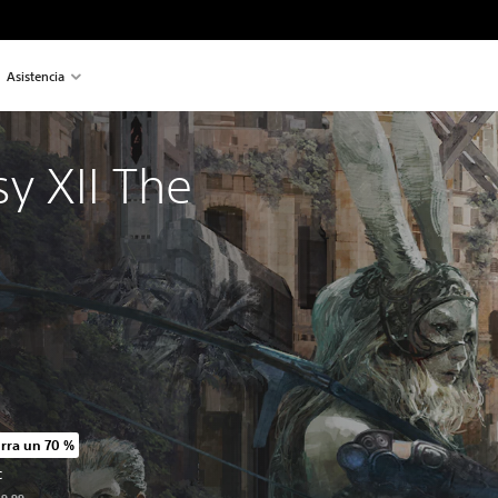
Asistencia
sy XII The 
rra un 70 %
io original de US$49.99
C