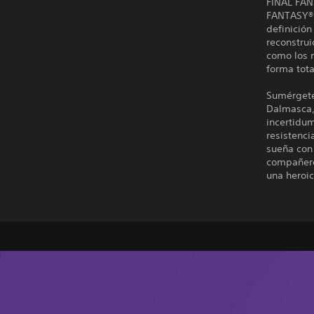
FINAL FAN
FANTASY® X
definició
reconstru
como los 
forma tot
Sumérgete
Dalmasca, 
incertidum
resistenci
sueña con 
compañero
una heroic