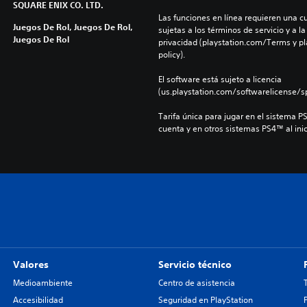
SQUARE ENIX CO. LTD.
Las funciones en línea requieren una cu
Juegos De Rol, Juegos De Rol,
sujetas a los términos de servicio y a la
Juegos De Rol
privacidad (playstation.com/Terms y pl
policy).
El software está sujeto a licencia 
(us.playstation.com/softwarelicense/sp
Tarifa única para jugar en el sistema P
cuenta y en otros sistemas PS4™ al inic
Valores
Servicio técnico
Medioambiente
Centro de asistencia
Accesibilidad
Seguridad en PlayStation