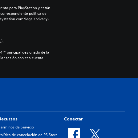
enta para PlayStation y están 
 correspondiente política de 
aystation.com/legal/privacy-
).
S4™ principal designado de la 
iar sesión con esa cuenta.
Recursos
Conectar
Términos de Servicio
Política de cancelación de PS Store