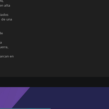
NAL
en alta
ntados
e de una
de
la
uerra,
barcan en