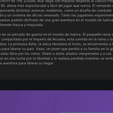
TASY® XII THE ZODIAC AGE llega con mejoras respecto al clásico FI
II, ahora más espectacular y fácil de jugar que nunca. El remaster 
n presenta distintos avances modernos, como un diseño de combate
ido y un sistema de oficios renovado. Tanto los jugadores experime
nuevos podrán disfrutar de una gran aventura en el mundo de Ivalic
almente fresca y mejorada.
 en un periodo de guerra en el mundo de Ivalice. El pequeño reino 
conquistado por el Imperio de Arcadia, está sumido en la ruina y la
bre. La princesa Ashe, la única heredera al trono, se encomienda a 
a para liberar su país. Vaan, un joven que perdió a su familia en la g
volar libre por los cielos. Únete a estos aliados inesperados y a sus
s en una lucha por la libertad y la realeza perdida mientras se em
a aventura para liberar su hogar.