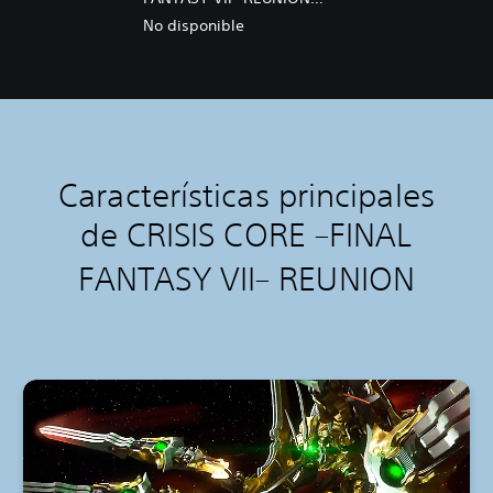
DIGITAL DELUXE UPGRADE
No disponible
Características principales
de CRISIS CORE –FINAL
FANTASY VII– REUNION