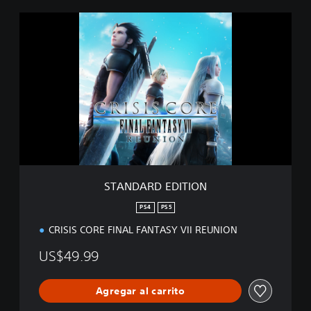
S
T
A
N
D
A
R
D
E
D
I
T
I
STANDARD EDITION
O
N
PS4
PS5
CRISIS CORE FINAL FANTASY VII REUNION
US$49.99
Agregar al carrito