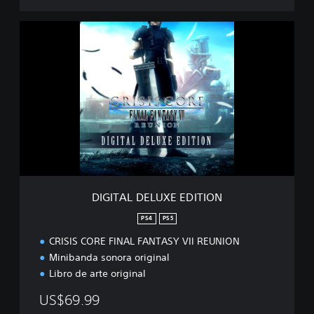
D
I
G
I
T
A
L
D
E
L
U
X
E
DIGITAL DELUXE EDITION
E
D
PS4
PS5
I
CRISIS CORE FINAL FANTASY VII REUNION
T
I
Minibanda sonora original
O
Libro de arte original
N
US$69.99