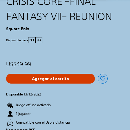
CRISIS CORE –FINAL
FANTASY VII– REUNION
Square Enix
Disponible para
PS4
PS5
US$49.99
Agregar al carrito
Disponible 13/12/2022
Juego offline activado
1 jugador
Compatible con el Uso a distancia
Versión para PS5