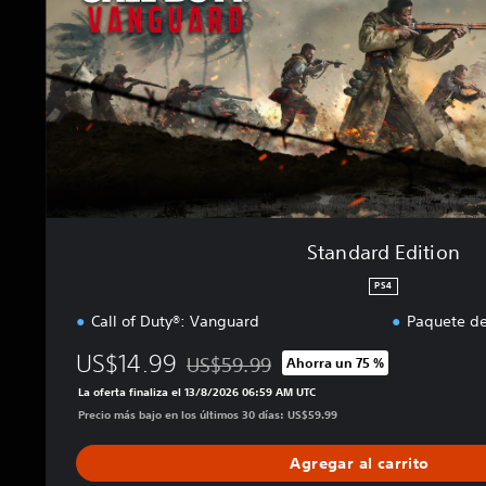
d
E
d
i
t
i
o
n
Standard Edition
PS4
Call of Duty®: Vanguard
Paquete de
US$14.99
US$59.99
Ahorra un 75 %
Rebajado del precio original de US$59.99
La oferta finaliza el 13/8/2026 06:59 AM UTC
Precio más bajo en los últimos 30 días: US$59.99
Agregar al carrito