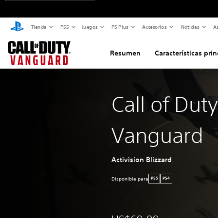
Tienda
PS5
Juegos
PS Plus
Accesorios
Noticias
As
Resumen
Características prin
Call of Duty
Vanguard
Activision Blizzard
Disponible para
PS5
PS4