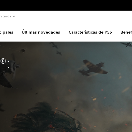
istencia
cipales
Últimas novedades
Características de PS5
Benef
®: