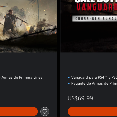
e
n
E
d
i
t
i
o
n
 Armas de Primera Línea
Vanguard para PS4™ y P
Paquete de Armas de Prim
US$69.99