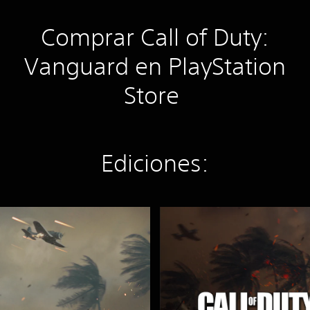
Comprar Call of Duty:
Vanguard en PlayStation
Store
Ediciones:
C
r
o
s
s
-
G