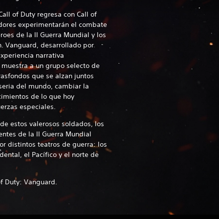
all of Duty regresa con Call of
dores experimentarán el combate
roes de la II Guerra Mundial y los
n. Vanguard, desarrollado por
periencia narrativa
muestra a un grupo selecto de
rasfondos que se alzan juntos
seria del mundo, cambiar la
 cimientos de lo que hoy
erzas especiales.
 de estos valerosos soldados, los
entes de la II Guerra Mundial
or distintos teatros de guerra: los
dental, el Pacífico y el norte de
l of Duty: Vanguard.