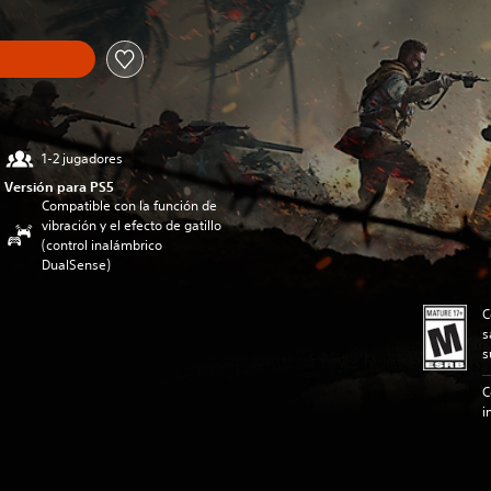
1-2 jugadores
Versión para PS5
Compatible con la función de
vibración y el efecto de gatillo
(control inalámbrico
DualSense)
C
s
s
C
i