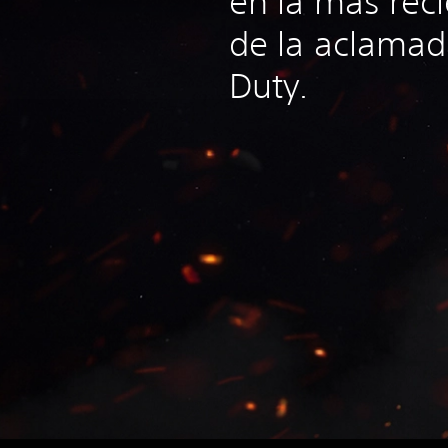
en la más rec
de la aclamad
Duty.