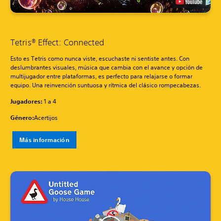
Tetris® Effect: Connected
Esto es Tetris como nunca viste, escuchaste ni sentiste antes. Con
deslumbrantes visuales, música que cambia con el avance y opción de
multijugador entre plataformas, es perfecto para relajarse o formar
equipo. Una reinvención suntuosa y rítmica del clásico rompecabezas.
Jugadores:
1 a 4
Género:
Acertijos
Más información