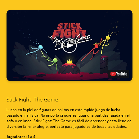
Stick Fight: The Game
Lucha en la piel de figuras de palitos en este rápido juego de lucha
basado en la física. No importa si quieres jugar una partidas rápida en el
sofá o en línea, Stick Fight: The Game es fácil de aprender y está lleno de
diversión familiar alegre, perfecto para jugadores de todas las edades.
Jugadores:
1 a 4