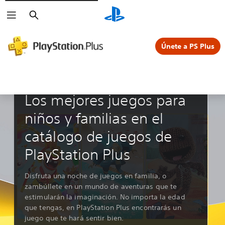
Buscar
Únete a PS Plus
Guías y editoriales
Los mejores juegos para
niños y familias en el
catálogo de juegos de
PlayStation Plus
Disfruta una noche de juegos en familia, o
zambúllete en un mundo de aventuras que te
estimularán la imaginación. No importa la edad
que tengas, en PlayStation Plus encontrarás un
juego que te hará sentir bien.