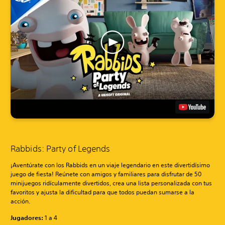
Rabbids: Party of Legends
¡Aventúrate con los Rabbids en un viaje legendario en este divertidísimo
juego de fiesta! Reúnete con amigos y familiares para disfrutar de 50
minijuegos ridículamente divertidos, crea una lista personalizada con tus
favoritos y ajusta la dificultad para que todos puedan sumarse a la
acción.
Jugadores:
1 a 4