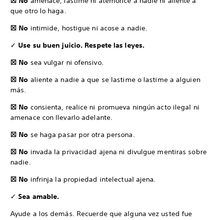
☒ No
amenace, lastime ni atemorice a nadie ni aliente a
que otro lo haga.
☒ No
intimide, hostigue ni acose a nadie.
✓
Use su buen juicio. Respete las leyes.
☒ No
sea vulgar ni ofensivo.
☒ No
aliente a nadie a que se lastime o lastime a alguien
más.
☒ No
consienta, realice ni promueva ningún acto ilegal ni
amenace con llevarlo adelante.
☒ No
se haga pasar por otra persona.
☒ No
invada la privacidad ajena ni divulgue mentiras sobre
nadie.
☒ No
infrinja la propiedad intelectual ajena.
✓
Sea amable.
Ayude a los demás. Recuerde que alguna vez usted fue