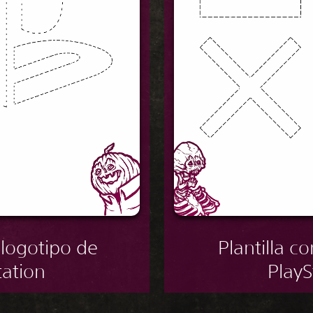
l logotipo de
Plantilla c
tation
PlayS