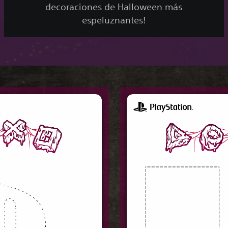
decoraciones de Halloween más
espeluznantes!