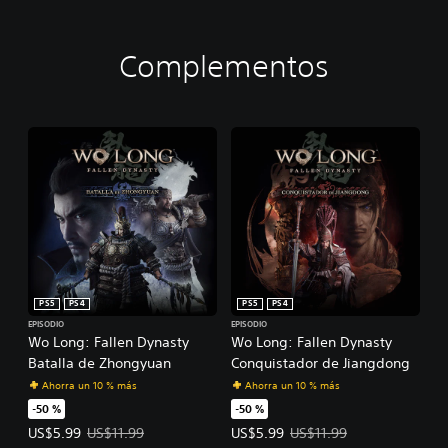
Complementos
PS5
PS4
PS5
PS4
EPISODIO
EPISODIO
Wo Long: Fallen Dynasty
Wo Long: Fallen Dynasty
Batalla de Zhongyuan
Conquistador de Jiangdong
Ahorra un 10 % más
Ahorra un 10 % más
-50 %
-50 %
Precio de la oferta: US$5.99. Precio original: US$11.99.
Precio de la oferta: US$5.99. Prec
US$5.99
US$11.99
US$5.99
US$11.99