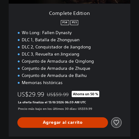
t
i
Complete Edition
o
n
PS4
PS5
Wo Long: Fallen Dynasty
DLC 1, Batalla de Zhongyuan
DLC 2, Conquistador de Jiangdong
DLC 3, Revuelta en Jingxiang
Conjunto de Armadura de Qinglong
Conjunto de Armadura de Zhuque
Conjunto de Armadura de Baihu
Memorias históricas
US$29.99
US$59.99
Ahorra un 50 %
Rebajado del precio original de US$59.99
La oferta finaliza el 13/8/2026 06:59 AM UTC
Precio más bajo en los últimos 30 días: US$59.99
Agregar al carrito