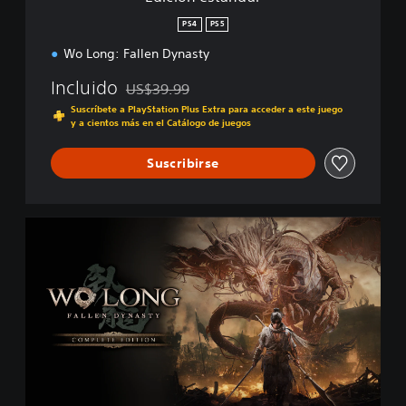
a
r
PS4
PS5
Wo Long: Fallen Dynasty
Incluido
US$39.99
Rebajado del precio original de US$39.99
Suscríbete a PlayStation Plus Extra para acceder a este juego
y a cientos más en el Catálogo de juegos
Suscribirse
C
o
m
p
l
e
t
e
E
d
i