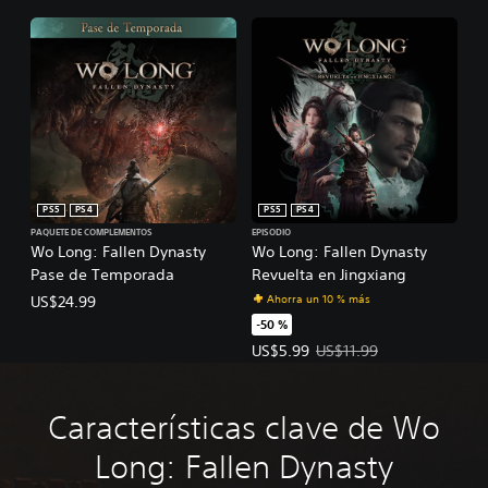
PS5
PS4
PS5
PS4
PAQUETE DE COMPLEMENTOS
EPISODIO
Wo Long: Fallen Dynasty
Wo Long: Fallen Dynasty
Pase de Temporada
Revuelta en Jingxiang
Ahorra un 10 % más
US$24.99
-50 %
Precio de la oferta: US$5.99. Prec
US$5.99
US$11.99
Características clave de Wo
Long: Fallen Dynasty