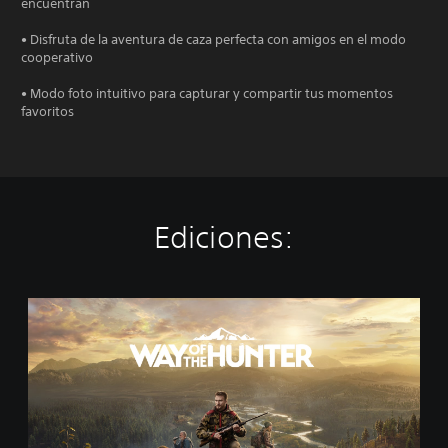
encuentran
• Disfruta de la aventura de caza perfecta con amigos en el modo
cooperativo
• Modo foto intuitivo para capturar y compartir tus momentos
favoritos
Ediciones:
S
t
a
n
d
a
r
d