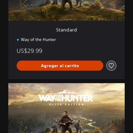
Standard
Way of the Hunter
US$29.99
Agregar al carrito
E
l
i
t
e
E
d
i
t