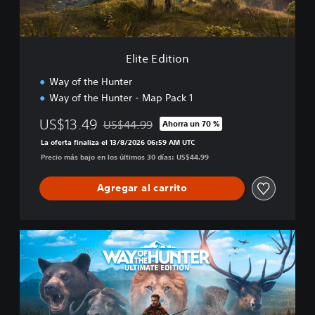
i
o
n
Elite Edition
Way of the Hunter
Way of the Hunter - Map Pack 1
US$13.49
US$44.99
Ahorra un 70 %
Rebajado del precio original de US$44.99
La oferta finaliza el 13/8/2026 06:59 AM UTC
Precio más bajo en los últimos 30 días: US$44.99
Agregar al carrito
U
l
t
i
m
a