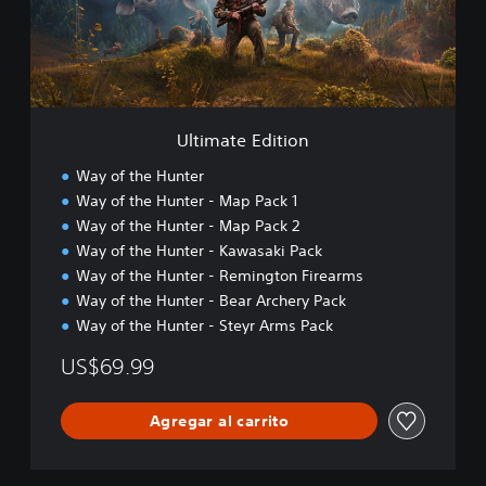
t
e
E
d
i
t
i
Ultimate Edition
o
n
Way of the Hunter
Way of the Hunter - Map Pack 1
Way of the Hunter - Map Pack 2
Way of the Hunter - Kawasaki Pack
Way of the Hunter - Remington Firearms
Way of the Hunter - Bear Archery Pack
Way of the Hunter - Steyr Arms Pack
US$69.99
Agregar al carrito