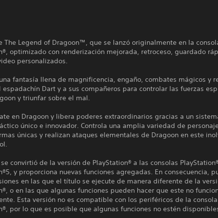
de The Legend of Dragoon™, que se lanzó originalmente en la consol
n®, optimizado con renderización mejorada, retroceso, guardado ráp
 video personalizados.
una fantasía llena de magnificencia, engaño, combates mágicos y re
al espadachín Dart y a sus compañeros para controlar las fuerzas espi
goon y triunfar sobre el mal.
ate en Dragoon y libera poderes extraordinarios gracias a un siste
áctico único e innovador. Controla una amplia variedad de personaj
rmas únicas y realizan ataques elementales de Dragoon en este ino
ol.
o se convirtió de la versión de PlayStation® a las consolas PlayStation
on®5, y proporciona nuevas funciones agregadas. En consecuencia, 
iones en las que el título se ejecute de manera diferente de la vers
n®, o en las que algunas funciones pueden hacer que este no funcio
nte. Esta versión no es compatible con los periféricos de la consola
n®, por lo que es posible que algunas funciones no estén disponible