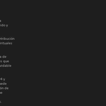
a
ido y
tribución
rituales
ma de
es que
lvidable
®4 y
puede
ión de
ne
s.