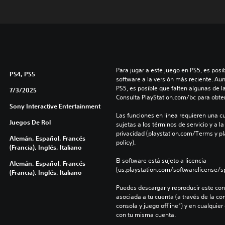
Para jugar a este juego en PS5, es posib
PS4, PS5
software a la versión más reciente. Au
PS5, es posible que falten algunas de l
7/3/2025
Consulta PlayStation.com/bc para obte
Sony Interactive Entertainment
Las funciones en línea requieren una cu
Juegos De Rol
sujetas a los términos de servicio y a la
privacidad (playstation.com/Terms y pl
Alemán, Español, Francés
policy).
(Francia), Inglés, Italiano
El software está sujeto a licencia 
Alemán, Español, Francés
(us.playstation.com/softwarelicense/sp
(Francia), Inglés, Italiano
Puedes descargar y reproducir este cont
asociada a tu cuenta (a través de la co
consola y juego offline”) y en cualquier
con tu misma cuenta.