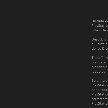
Disfruta 
PlayStatio
filtros de
Descubre 
al unirte 
de los Dra
Transfórm
combate t
blanden a
juego de r
Este títul
PlayStati
haber ocas
PlayStatio
correctame
PlayStatio