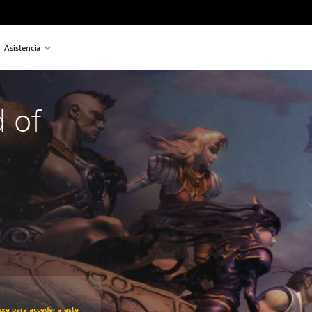
Asistencia
 of
recio original de US$9.99
uxe para acceder a este