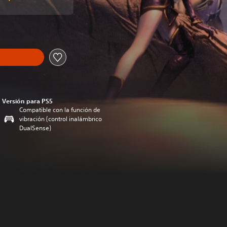
Versión para PS5
Compatible con la función de
vibración (control inalámbrico
DualSense)