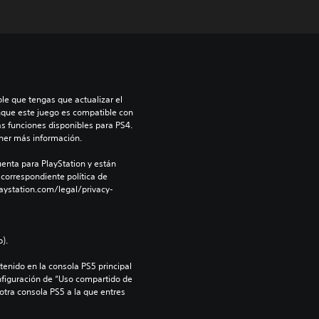
le que tengas que actualizar el 
nque este juego es compatible con 
as funciones disponibles para PS4. 
ner más información.
enta para PlayStation y están 
 correspondiente política de 
aystation.com/legal/privacy-
).
enido en la consola PS5 principal 
nfiguración de “Uso compartido de 
 otra consola PS5 a la que entres 