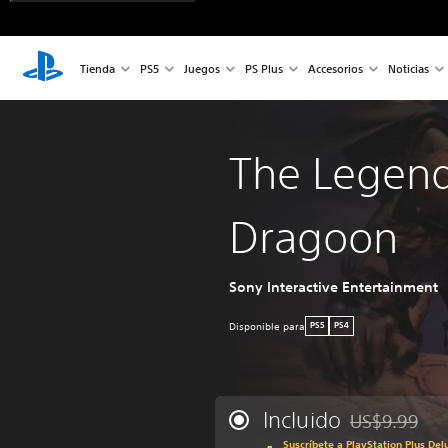
Tienda
PS5
Juegos
PS Plus
Accesorios
Noticias
The Legend
Dragoon
Sony Interactive Entertainment
Disponible para
PS5
PS4
Incluido
US$9.99
Rebajado del p
Suscríbete a PlayStation Plus Del