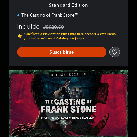
i
Standard Edition
o
n
The Casting of Frank Stone™
Incluido
US$29.99
Rebajado del precio original de US$29.99
Suscríbete a PlayStation Plus Extra para acceder a este juego
y a cientos más en el Catálogo de juegos
Suscribirse
D
e
l
u
x
e
E
d
i
t
i
o