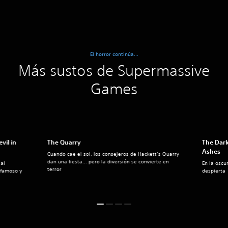
El horror continúa...
Más sustos de Supermassive
Games
vil in
The Quarry
The Dark
Ashes
Cuando cae el sol, los consejeros de Hackett’s Quarry
dan una fiesta... pero la diversión se convierte en
 al
En la oscu
terror
 famoso y
despierta