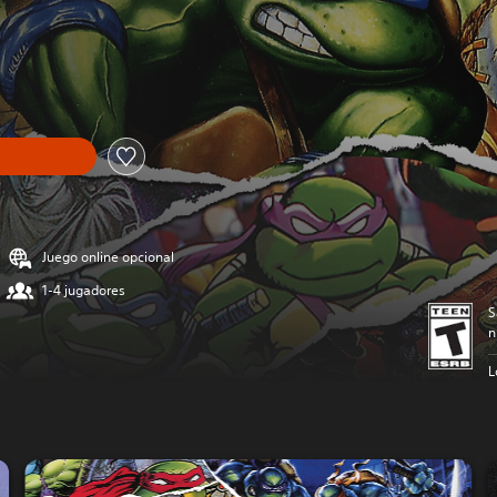
Juego online opcional
1-4 jugadores
S
n
L