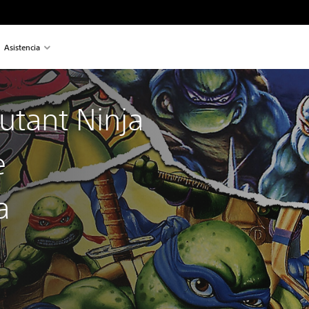
Asistencia
tant Ninja
e
a