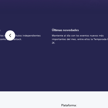
s
Últimas novedades
los mejores títulos independientes
Mantente al día con los eventos nuevos más
 como Denshattack.
importantes del mes, entre ellos la Temporada
2K.
Plataforma: