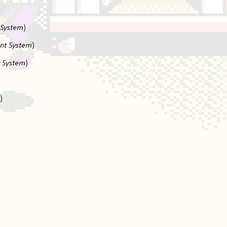
 System
)
nt System
)
t System
)
)