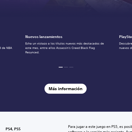
Nuevos lanzamientos
PlaySta
Echa un vistazo a los títulos nuevos más destacados de
Descubre
 8 de NBA
este mes, entre ellos Assassin's Creed Black Flag
nuevos d
Resynced.
Más información
Para jugar a este juego en PS5, es posib
PS4, PS5
software a la versión más reciente. Au