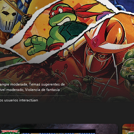
angre moderada, Temas sugerentes de
ivel moderado, Violencia de fantasía
os usuarios interactúan