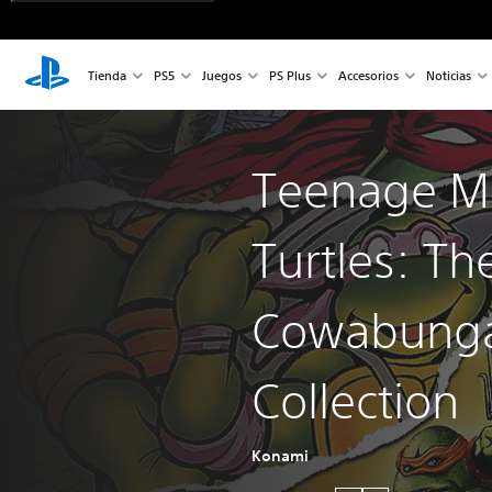
Tienda
PS5
Juegos
PS Plus
Accesorios
Noticias
Teenage Mu
Turtles: Th
Cowabung
Collection
Konami