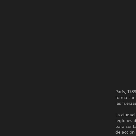
París, 178
forma sang
las fuerza
La ciudad 
legiones 
para ser l
de acción