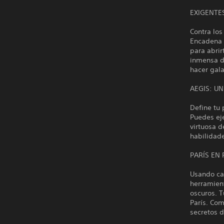
EXIGENTE
Contra los
Encadena 
para abrir
inmensa di
hacer gala
AEGIS: U
Define tu 
Puedes ej
virtuosa 
habilidad
PARÍS EN
Usando ca
herramien
oscuros. T
París. Com
secretos d