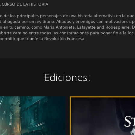
L CURSO DE LA HISTORIA
o de los principales personajes de una historia alternativa en la que
d ahogada por un rey tirano. Aliados y enemigos con motivaciones p
n en tu camino, como María Antonieta, Lafayette and Robespierre. D
rirte camino entre todas las conspiraciones para poner fin a la loc
ermitir que triunfe la Revolución Francesa.
Ediciones:
B
a
s
t
i
l