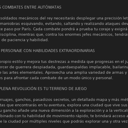
S COMBATES ENTRE AUTÓMATAS
 soldados mecánicos del rey necesitarás desplegar una precisión let
maniobras esquivando, evitando, saltando y realizando ataques de
te paso por París. Cada combate pondrá a prueba tu coraje y exigirá
sciplina, mientras que, contra los enormes jefes mecánicos, tendrá
 de paciencia y habilidad.
N PERSONAJE CON HABILIDADES EXTRAORDINARIAS
propio estilo y mejora tus destrezas a medida que progresas en el j
ercer de guerrera despiadada, guardaespaldas implacable, bailarina
de las artes elementales. Aprovecha una amplia variedad de armas y
es para afrontar cada combate de un modo único y personal.
 PLENA REVOLUCIÓN ES TU TERRENO DE JUEGO
rruajes, ganchos, pasadizos secretos, un detallado mapa y más mé
tas que encontrarás en tu aventura, explora una ciudad que vive su
u gancho añade una nueva dimensión a la exploración y a la vertica
binado con tu habilidad de movimiento rápido, te brindará acceso a
e la ciudad por múltiples niveles que podrás explorar una y otra vez