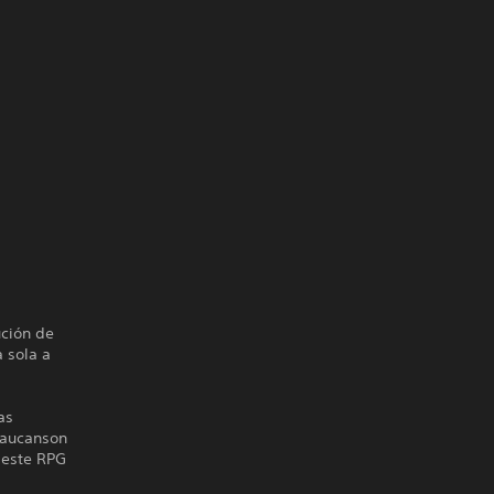
ución de
 sola a
as
Vaucanson
 este RPG