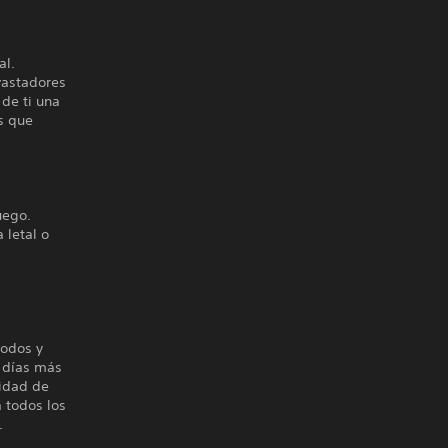
al.
vastadores
 de ti una
s que
uego.
 letal o
todos y
s días más
lidad de
 todos los
.