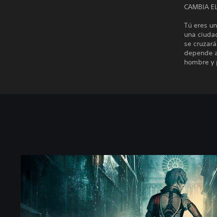
CAMBIA E
Tú eres un
una ciuda
se cruzará
depende ab
hombre y p
S
t
a
n
d
a