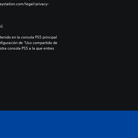
aystation.com/legal/privacy-
).
enido en la consola PS5 principal 
nfiguración de “Uso compartido de 
 otra consola PS5 a la que entres 