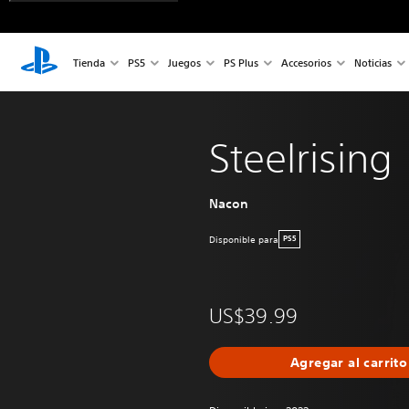
Tienda
PS5
Juegos
PS Plus
Accesorios
Noticias
Steelrising
Nacon
Disponible para
PS5
US$39.99
Agregar al carrito