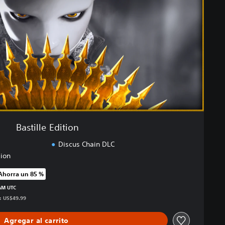
Bastille Edition
Discus Chain DLC
sion
Ahorra un 85 %
recio original de US$49.99
 AM UTC
s: US$49.99
Agregar al carrito