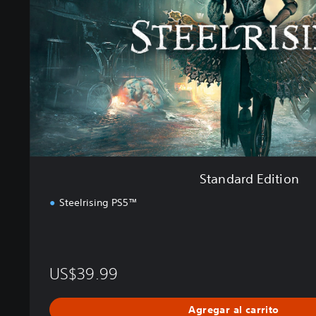
r
d
E
d
i
t
i
o
n
Standard Edition
Steelrising PS5™
US$39.99
Agregar al carrito