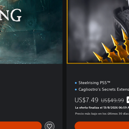
l
e
E
d
i
t
i
o
n
Steelrising PS5™
Cagliostro’s Secrets Exten
US$7.49
US$49.99
Rebajado del p
La oferta finaliza el 13/8/2026 06:59
Precio más bajo en los últimos 30 día