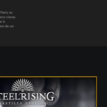
 París es
oco claras
e ti
ura de un