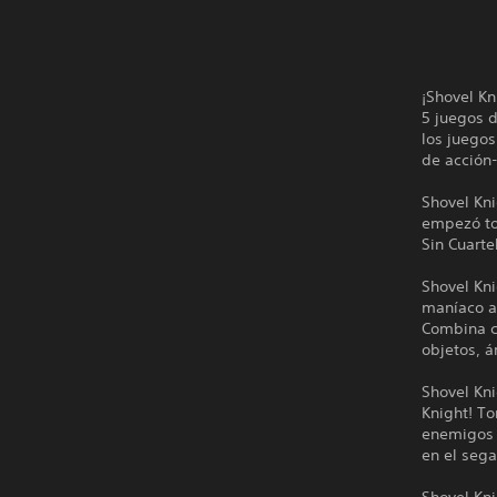
¡Shovel Kn
5 juegos d
los juego
de acción-
Shovel Kni
empezó tod
Sin Cuartel
Shovel Kni
maníaco al
Combina c
objetos, á
Shovel Kni
Knight! To
enemigos y
en el sega