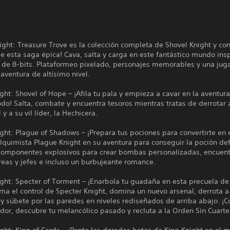
ight: Treasure Trove es la colección completa de Shovel Knight y con
e esta saga épica! Cava, salta y carga en este fantástico mundo ins
s de 8-bits. Plataformeo pixelado, personajes memorables y una jug
aventura de altísimo nivel.
ght: Shovel of Hope – ¡Afila tu pala y empieza a cavar en la aventura
o! Salta, combate y encuentra tesoros mientras tratas de derrotar 
 y a su vil líder, la Hechicera.
ght: Plague of Shadows – ¡Prepara tus pociones para convertirte en 
quimista Plague Knight en su aventura para conseguir la poción defi
omponentes explosivos para crear bombas personalizadas, encuent
reas y jefes e incluso un burbujeante romance.
ght: Specter of Torment – ¡Enarbola tu guadaña en esta precuela de
ma el control de Specter Knight, domina un nuevo arsenal, derrota a
 súbete por las paredes en niveles rediseñados de arriba abajo. ¡C
dor, descubre tu melancólico pasado y recluta a la Orden Sin Cuarte