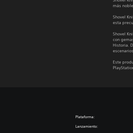
Shovel Kni
más noble
Shovel Kni
esta precu
Shovel Kn
con gemas 
Historia. 
escenarios
Este produ
PlayStatio
Plataforma:
Lanzamiento: