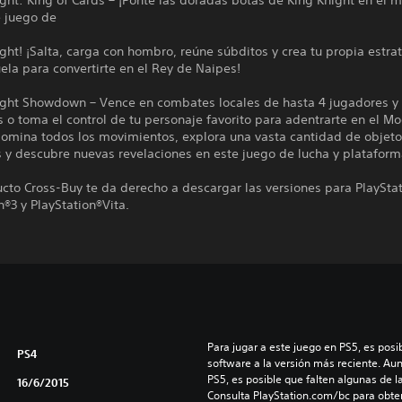
ght: King of Cards – ¡Ponte las doradas botas de King Knight en el m
 juego de
ght! ¡Salta, carga con hombro, reúne súbditos y crea tu propia estra
ela para convertirte en el Rey de Naipes!
ight Showdown – Vence en combates locales de hasta 4 jugadores y
o toma el control de tu personaje favorito para adentrarte en el M
Domina todos los movimientos, explora una vasta cantidad de objeto
 y descubre nuevas revelaciones en este juego de lucha y plataform
cto Cross-Buy te da derecho a descargar las versiones para PlayStat
n®3 y PlayStation®Vita.
Para jugar a este juego en PS5, es posib
PS4
software a la versión más reciente. Au
PS5, es posible que falten algunas de l
16/6/2015
Consulta PlayStation.com/bc para obte