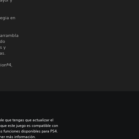
ayor y
tegia en
 arrambla
odo
s y
as.
ion®4,
le que tengas que actualizar el 
nque este juego es compatible con 
as funciones disponibles para PS4. 
ner más información.