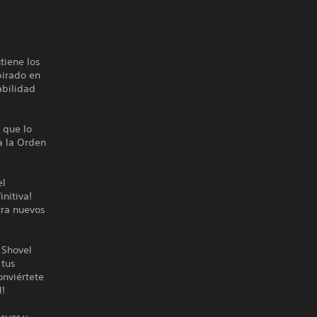
tiene los
pirado en
abilidad
 que lo
a la Orden
el
nitiva!
ra nuevos
 Shovel
 tus
onviértete
l!