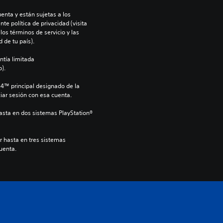
enta y están sujetas a los 
te política de privacidad (visita 
os términos de servicio y las 
 de tu país).
ntía limitada 
).
S4™ principal designado de la 
iar sesión con esa cuenta.
hasta en dos sistemas PlayStation® 
r hasta en tres sistemas 
cuenta.