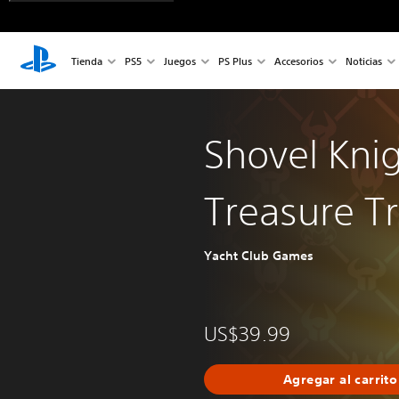
Tienda
PS5
Juegos
PS Plus
Accesorios
Noticias
Shovel Knig
Treasure T
Yacht Club Games
US$39.99
Agregar al carrito