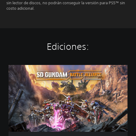
sin lector de discos, no podrán conseguir la versión para PS5™ sin
costo adicional.
Ediciones:
E
d
i
c
i
ó
n
e
s
t
á
n