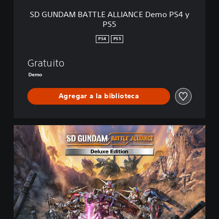
L
SD GUNDAM BATTLE ALLIANCE Demo PS4 y
E
PS5
A
L
PS4
PS5
L
I
Gratuito
A
N
Demo
C
E
Agregar a la biblioteca
D
e
m
o
E
P
d
S
i
4
c
y
i
P
ó
S
n
5
D
e
l