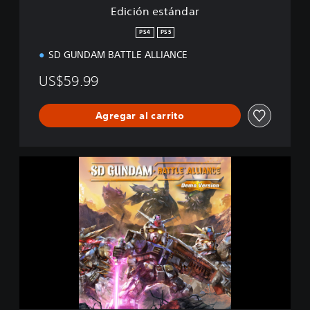
d
Edición estándar
a
r
PS4
PS5
SD GUNDAM BATTLE ALLIANCE
US$59.99
Agregar al carrito
S
D
G
U
N
D
A
M
B
A
T
T