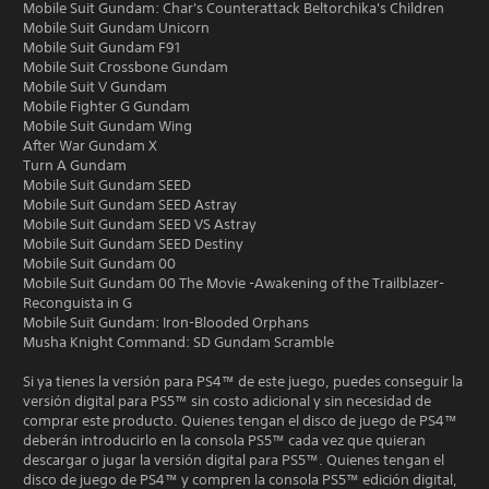
Mobile Suit Gundam: Char's Counterattack Beltorchika's Children
Mobile Suit Gundam Unicorn
Mobile Suit Gundam F91
Mobile Suit Crossbone Gundam
Mobile Suit V Gundam
Mobile Fighter G Gundam
Mobile Suit Gundam Wing
After War Gundam X
Turn A Gundam
Mobile Suit Gundam SEED
Mobile Suit Gundam SEED Astray
Mobile Suit Gundam SEED VS Astray
Mobile Suit Gundam SEED Destiny
Mobile Suit Gundam 00
Mobile Suit Gundam 00 The Movie -Awakening of the Trailblazer-
Reconguista in G
Mobile Suit Gundam: Iron-Blooded Orphans
Musha Knight Command: SD Gundam Scramble
Si ya tienes la versión para PS4™ de este juego, puedes conseguir la
versión digital para PS5™ sin costo adicional y sin necesidad de
comprar este producto. Quienes tengan el disco de juego de PS4™
deberán introducirlo en la consola PS5™ cada vez que quieran
descargar o jugar la versión digital para PS5™. Quienes tengan el
disco de juego de PS4™ y compren la consola PS5™ edición digital,