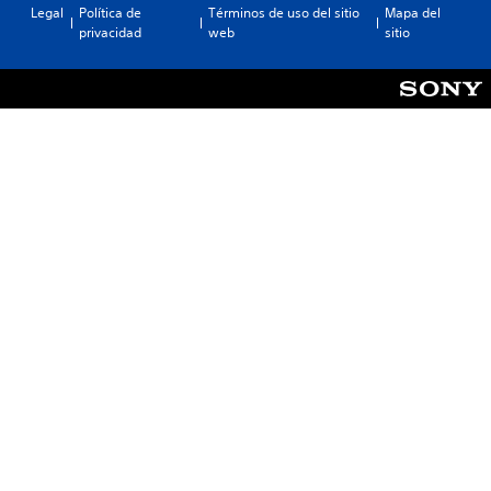
Legal
Política de
Términos de uso del sitio
Mapa del
privacidad
web
sitio