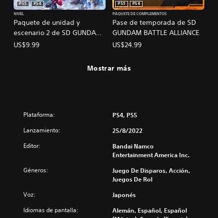
PS5
PS4
PS5
PS4
NIVEL
PAQUETE DE COMPLEMENTOS
Paquete de unidad y
Pase de temporada de SD
escenario 2 de SD GUNDAM
GUNDAM BATTLE ALLIANCE
BATTLE ALLIANCE
US$9.99
US$24.99
Mostrar más
Plataforma:
PS4, PS5
Lanzamiento:
25/8/2022
Editor:
Bandai Namco
Entertainment America Inc.
Géneros:
Juego De Disparos, Acción,
Juegos De Rol
Voz:
Japonés
Idiomas de pantalla:
Alemán, Español, Español