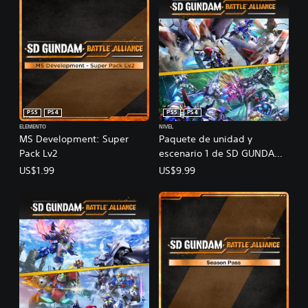
PS5
PS4
PS5
PS4
ELEMENTO
NIVEL
MS Development: Super
Paquete de unidad y
Pack Lv2
escenario 1 de SD GUNDAM
BATTLE ALLIANCE
US$1.99
US$9.99