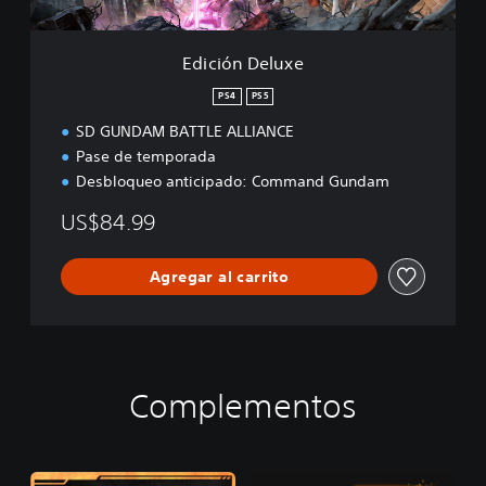
u
x
e
Edición Deluxe
PS4
PS5
SD GUNDAM BATTLE ALLIANCE
Pase de temporada
Desbloqueo anticipado: Command Gundam
US$84.99
Agregar al carrito
Complementos