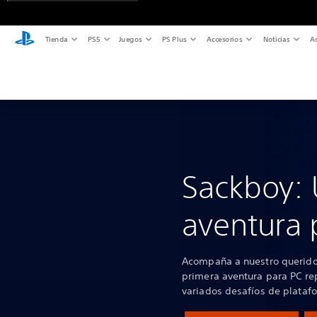
Tienda
PS5
Juegos
PS Plus
Accesorios
Noticias
As
Sackboy: 
aventura 
Acompaña a nuestro querido 
primera aventura para PC re
variados desafíos de plataf