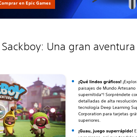
Comprar en Epic Games
Sackboy: Una gran aventura
¡Qué lindos gráficos!
¡Explora
paisajes de Mundo Artesano 
supernítida*! Sorpréndete c
detalladas de alta resolució
tecnología Deep Learning Su
Corporation para tarjetas gr
superiores.
¡Guau, juego superrápido!
E