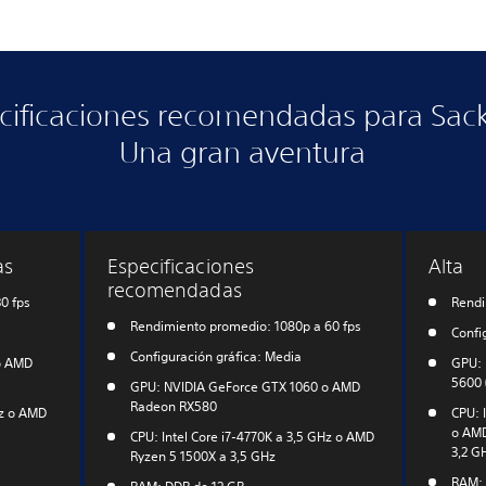
cificaciones recomendadas para Sac
Una gran aventura
as
Especificaciones
Alta
recomendadas
0 fps
Rendi
Rendimiento promedio: 1080p a 60 fps
Confi
Configuración gráfica: Media
o AMD
GPU: 
5600 
GPU: NVIDIA GeForce GTX 1060 o AMD
Radeon RX580
Hz o AMD
CPU: 
o AMD
CPU: Intel Core i7-4770K a 3,5 GHz o AMD
3,2 G
Ryzen 5 1500X a 3,5 GHz
RAM: 