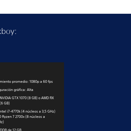
kboy:
miento promedio: 1080p a 60 fps
guración gráfica: Alta
NVIDIA GTX 1070 (8 GB) o AMD RX
(6 GB)
Intel i7-4770k (4 núcleos a 3,5 GHz)
 Ryzen 7 2700x (8 núcleos a
Hz)
DDR de 12 GB