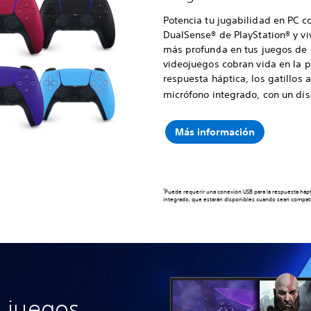
Potencia tu jugabilidad en PC co
DualSense® de PlayStation® y vi
más profunda en tus juegos de 
videojuegos cobran vida en la 
respuesta háptica, los gatillos 
micrófono integrado, con un di
Más información
1
Puede requerir una conexión USB para la respuesta háptic
integrado, que estarán disponibles cuando sean compati
 juegos