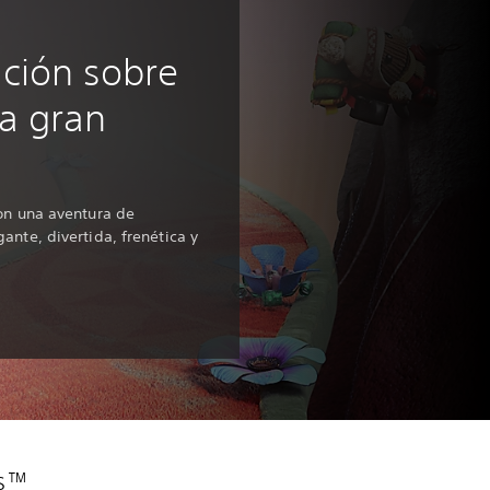
ción sobre
a gran
on una aventura de
ante, divertida, frenética y
es™