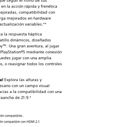
ue seguir el ritmo de sus
en la acción rápida y frenética
ejoradas, compatibilidad con
arga mejorados en hardware
ctualización variables.**
a la respuesta háptica
gatillo dinámicos, diseñados
y™: Una gran aventura, al jugar
 PlayStation®5 mediante conexión
puedes jugar con una amplia
, o reasignar todos los controles
ha!
Explora las alturas y
esano con un campo visual
cias a la compatibilidad con una
raancha de 21:9.*
ción compatibles.
ción compatible con HDMI 2.1.