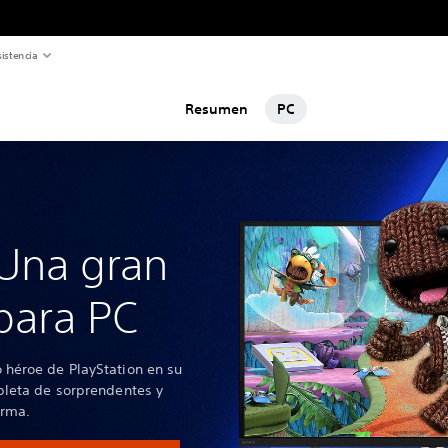
istencia
Resumen
PC
Una gran
para PC
héroe de PlayStation en su
pleta de sorprendentes y
orma.