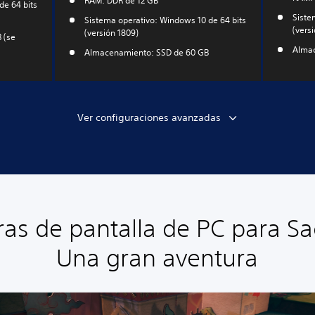
RAM: DDR de 12 GB
de 64 bits
Siste
Sistema operativo: Windows 10 de 64 bits
(vers
(versión 1809)
 (se
Almac
Almacenamiento: SSD de 60 GB
Ver configuraciones avanzadas
as de pantalla de PC para S
Una gran aventura