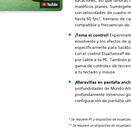
vacaciones, así que tendrás q
maléficos planes. Sumérgete 
con velocidades de cuadro m
hasta 60 fps*, tiempos de c
compatible y frecuencias de a
¡Toma el control!
Experiment
envolvente y los efectos de 
específicamente para Sackbo
con el control DualSense® de
por cable a tu PC. También 
gama de controles de terceros
a tu teclado y mouse.
¡Maravillas en pantalla anc
profundidades de Mundo Art
profundamente inmersivo gra
configuración de pantalla ult
* Se requiere PC y dispositivo de visualiza
** Se requiere un dispositivo de visualiza