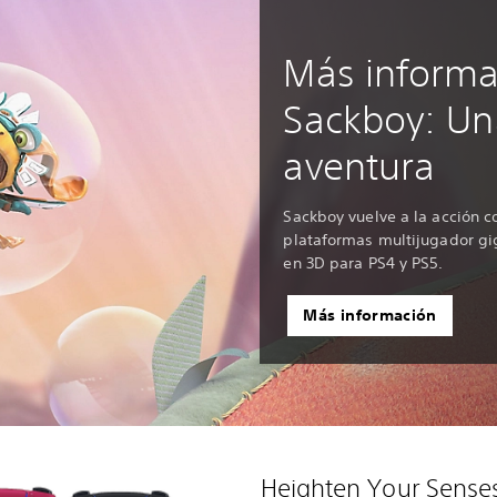
Más informa
Sackboy: Un
aventura
Sackboy vuelve a la acción c
plataformas multijugador gig
en 3D para PS4 y PS5.
Más información
Heighten Your Sens