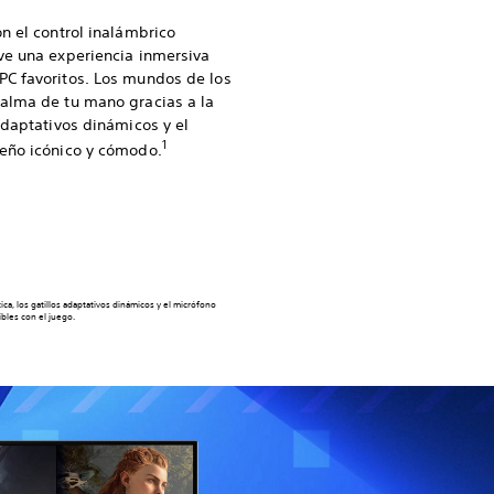
n el control inalámbrico
ve una experiencia inmersiva
PC favoritos. Los mundos de los
palma de tu mano gracias a la
adaptativos dinámicos y el
1
seño icónico y cómodo.
a, los gatillos adaptativos dinámicos y el micrófono
bles con el juego.