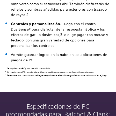
omniverso como si estuvieras ahí! También disfrutarás de
reflejos y sombras añadidas para exteriores con trazado
de rayos.2
Controles y personalización.
Juega con el control
DualSense® para disfrutar de la respuesta háptica y los
efectos de gatillo dinámicos,3 o elige jugar con mouse y
teclado, con una gran variedad de opciones para
personalizar los controles.
Admite guardar logros en la nube en las aplicaciones de
juegos de PC.
1
Se requiere una PC y una pantalla compatibles.
2
Se requiere una PC y una tarjeta gráfica compatibles para aprovechar los gráficos mejorados.
3
Se requiere una conexión por cable para experimentar el amplio rango de funciones del control en el juego.
Especificaciones de PC
recomendadas para Ratchet & Clank: