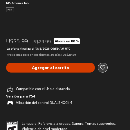
NIS America Inc.
PS4
US$5.99
US$29.99
Ahorra un 80 %
Rebajado del precio original de US$29.99
La oferta finaliza el 13/8/2026 06:59 AM UTC
Precio más bajo en los últimos 30 días: US$29.99
Agregar al carrito
Compatible con el Uso a distancia
Versión para PS4
Vibración del control DUALSHOCK 4
Lenguaje, Referencia a drogas, Sangre, Temas sugerentes,
Violencia de nivel moderado