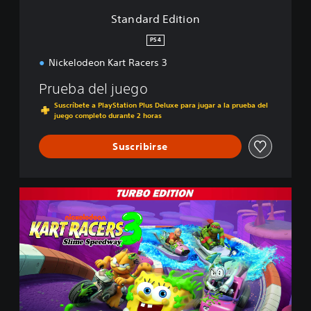
i
Standard Edition
o
n
PS4
Nickelodeon Kart Racers 3
Prueba del juego
Suscríbete a PlayStation Plus Deluxe para jugar a la prueba del
juego completo durante 2 horas
Suscribirse
T
u
r
b
o
E
d
i
t