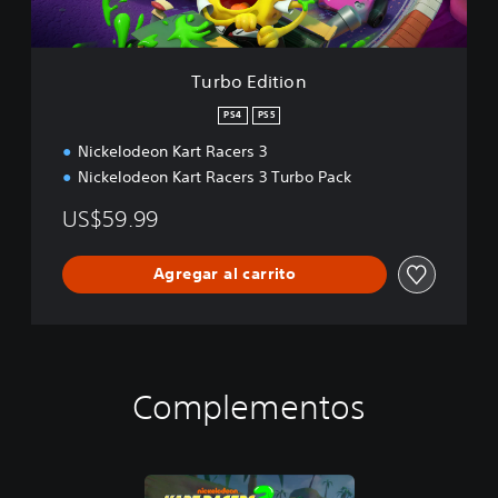
i
o
n
Turbo Edition
PS4
PS5
Nickelodeon Kart Racers 3
Nickelodeon Kart Racers 3 Turbo Pack
US$59.99
Agregar al carrito
Complementos