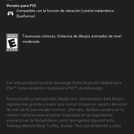
Versión para PS5
Compatible con la función de vibración (control inalámbrico
DualSense)
Travesuras cómicas, Violencia de dibujos animados de nivel
moderado
Con este producto podrás descargar tanto la versión digital para
PS4™ como la versión digital para PS5™ de este juego.
Reconstruido y reimaginado desde cero, ¡Nickelodeon Kart Racers
regresa más grande y mejor que nunca! Incluye un reparto de voces
de más de 40 personajes icónicos. ¡Derrapa, desliza y acelera en tu
camino hasta la meta en pistas inspiradas en las legendarias
animaciones de Nickelodeon como SpongeBob SquarePants,
Teenage Mutant Ninja Turtles, Avatar: The Last Airbender y más!