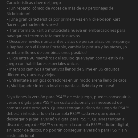
Características clave del juego:
• ¡Un reparto icónico de voces de más de 40 personajes de
Nickelodeon!
• ¡Una gran característica por primera vez en Nickelodeon Kart
Racers: ¡actuación de voces!
• Transforma tu kart o motocicleta nueva en embarcaciones para
navegar en terrenos totalmente nuevos
• Descubre niveles nunca antes vistos de personalización: empareja
a Raphael con el Reptar Portable, cambia la pintura y las piezas, ¡o
prueba millones de combinaciones posibles!
• Elige entre 90 miembros del equipo que vayan con tu estilo de
juego con habilidades especiales únicas
• Intensos caminos alternativos llenos de Slime en 36 circuitos
diferentes, nuevos y viejos
• Enfréntate a amigos corredores en un modo arena lleno de caos
• ¡Multijugador intenso local en pantalla dividida y en línea!
Si ya tienes la versión para PS4™ de este juego, puedes conseguir la
versión digital para PS5™ sin costo adicional y sin necesidad de
comprar este producto. Quienes tengan el disco de juego de PS4™
deberán introducirlo en la consola PS5™ cada vez que quieran
descargar o jugar la versión digital para PS5™. Quienes tengan el
disco de juego de PS4™ y compren la consola PS5™ edición digital,
sin lector de discos, no podrán conseguir la versión para PS5™ sin
costo adicional.