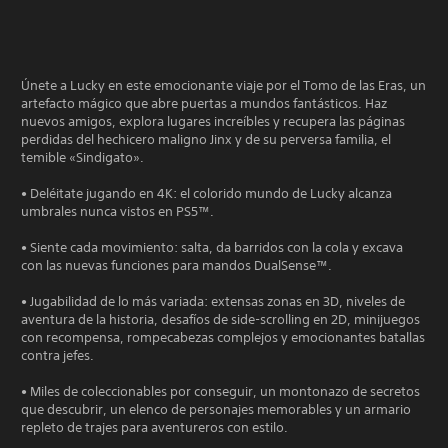
Únete a Lucky en este emocionante viaje por el Tomo de las Eras, un
artefacto mágico que abre puertas a mundos fantásticos. Haz
nuevos amigos, explora lugares increíbles y recupera las páginas
perdidas del hechicero maligno Jinx y de su perversa familia, el
temible «Sindigato».
• Deléitate jugando en 4K: el colorido mundo de Lucky alcanza
umbrales nunca vistos en PS5™.
• Siente cada movimiento: salta, da barridos con la cola y excava
con las nuevas funciones para mandos DualSense™.
• Jugabilidad de lo más variada: extensas zonas en 3D, niveles de
aventura de la historia, desafíos de side-scrolling en 2D, minijuegos
con recompensa, rompecabezas complejos y emocionantes batallas
contra jefes.
• Miles de coleccionables por conseguir, un montonazo de secretos
que descubrir, un elenco de personajes memorables y un armario
repleto de trajes para aventureros con estilo.