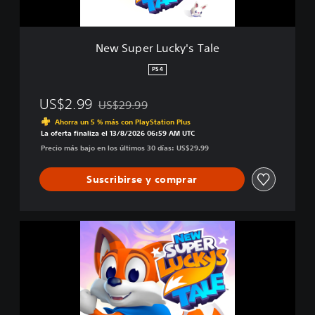
c
k
y
New Super Lucky's Tale
'
s
PS4
T
a
US$2.99
US$29.99
l
Rebajado del precio original de US$29.99
e
Ahorra un 5 % más con PlayStation Plus
La oferta finaliza el 13/8/2026 06:59 AM UTC
Precio más bajo en los últimos 30 días: US$29.99
Suscribirse y comprar
N
e
w
S
u
p
e