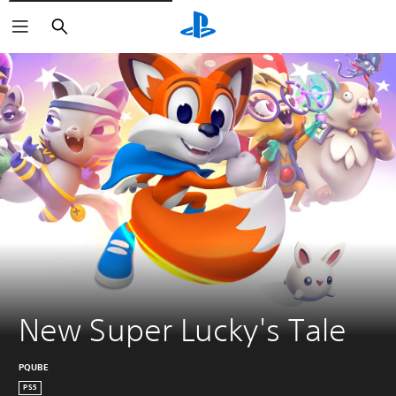
Buscar
New Super Lucky's Tale
PQUBE
PS5