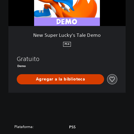
r
L
u
c
k
y
New Super Lucky's Tale Demo
'
s
PS4
T
a
Gratuito
l
e
Demo
D
e
Agregar a la biblioteca
m
o
Plataforma:
PS5