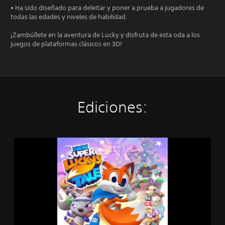
• Ha sido diseñado para deleitar y poner a prueba a jugadores de
todas las edades y niveles de habilidad.
¡Zambúllete en la aventura de Lucky y disfruta de esta oda a los
juegos de plataformas clásicos en 3D!
Ediciones:
N
e
w
S
u
p
e
r
L