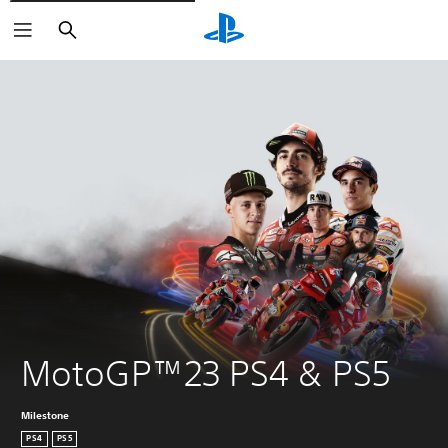
Buscar
MotoGP™23 PS4 & PS5
Milestone
PS4
PS5