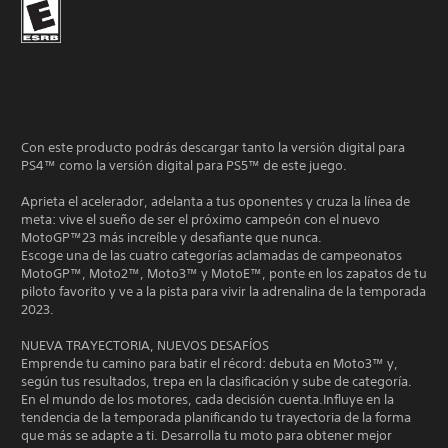
Con este producto podrás descargar tanto la versión digital para
PS4™ como la versión digital para PS5™ de este juego.
Aprieta el acelerador, adelanta a tus oponentes y cruza la línea de
meta: vive el sueño de ser el próximo campeón con el nuevo
MotoGP™23 más increíble y desafiante que nunca.
Escoge una de las cuatro categorías aclamadas de campeonatos
MotoGP™, Moto2™, Moto3™ y MotoE™, ponte en los zapatos de tu
piloto favorito y ve a la pista para vivir la adrenalina de la temporada
2023.
NUEVA TRAYECTORIA, NUEVOS DESAFÍOS
Emprende tu camino para batir el récord: debuta en Moto3™ y,
según tus resultados, trepa en la clasificación y sube de categoría.
En el mundo de los motores, cada decisión cuenta.Influye en la
tendencia de la temporada planificando tu trayectoria de la forma
que más se adapte a ti. Desarrolla tu moto para obtener mejor