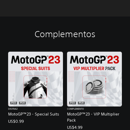
Complementos
PS5
PS4
PS5
PS4
DISFRAZ
COMPLEMENTO
MotoGP™23 - Special Suits
MotoGP™23 - VIP Multiplier
Pack
US$0.99
US$4.99