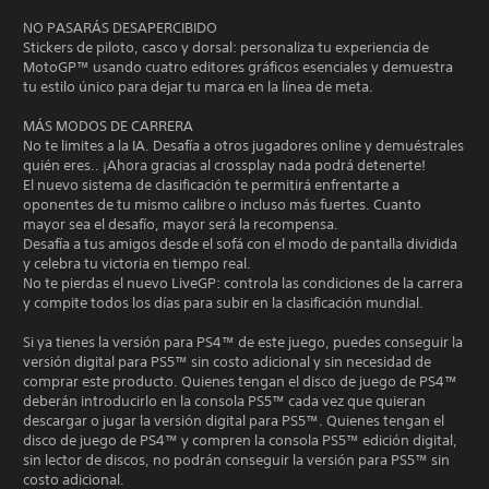
NO PASARÁS DESAPERCIBIDO
Stickers de piloto, casco y dorsal: personaliza tu experiencia de
MotoGP™ usando cuatro editores gráficos esenciales y demuestra
tu estilo único para dejar tu marca en la línea de meta.
MÁS MODOS DE CARRERA
No te limites a la IA. Desafía a otros jugadores online y demuéstrales
quién eres.. ¡Ahora gracias al crossplay nada podrá detenerte!
El nuevo sistema de clasificación te permitirá enfrentarte a
oponentes de tu mismo calibre o incluso más fuertes. Cuanto
mayor sea el desafío, mayor será la recompensa.
Desafía a tus amigos desde el sofá con el modo de pantalla dividida
y celebra tu victoria en tiempo real.
No te pierdas el nuevo LiveGP: controla las condiciones de la carrera
y compite todos los días para subir en la clasificación mundial.
Si ya tienes la versión para PS4™ de este juego, puedes conseguir la
versión digital para PS5™ sin costo adicional y sin necesidad de
comprar este producto. Quienes tengan el disco de juego de PS4™
deberán introducirlo en la consola PS5™ cada vez que quieran
descargar o jugar la versión digital para PS5™. Quienes tengan el
disco de juego de PS4™ y compren la consola PS5™ edición digital,
sin lector de discos, no podrán conseguir la versión para PS5™ sin
costo adicional.