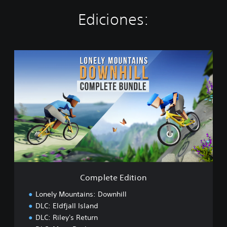
Ediciones:
C
o
m
p
l
e
t
e
E
d
i
t
i
Complete Edition
o
n
Lonely Mountains: Downhill
DLC: Eldfjall Island
DLC: Riley's Return