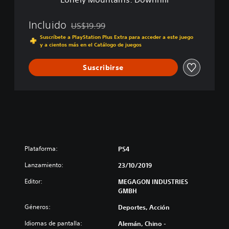
n
s
:
Incluido
US$19.99
Rebajado del precio original de US$19.99
D
Suscríbete a PlayStation Plus Extra para acceder a este juego
o
y a cientos más en el Catálogo de juegos
w
n
Suscribirse
h
i
l
l
Plataforma:
PS4
Lanzamiento:
23/10/2019
Editor:
MEGAGON INDUSTRIES
GMBH
Géneros:
Deportes, Acción
Idiomas de pantalla:
Alemán, Chino -