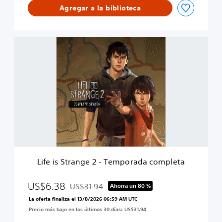
Agregar a la biblioteca
c
r
e
í
L
b
i
l
f
e
e
s
i
a
s
v
S
e
t
n
r
t
a
u
n
r
g
a
e
s
Life is Strange 2 - Temporada completa
2
d
-
e
T
US$6.38
US$31.94
Ahorra un 80 %
C
Rebajado del precio original de US$31.94
e
a
La oferta finaliza el 13/8/2026 06:59 AM UTC
m
p
Precio más bajo en los últimos 30 días: US$31.94
p
t
o