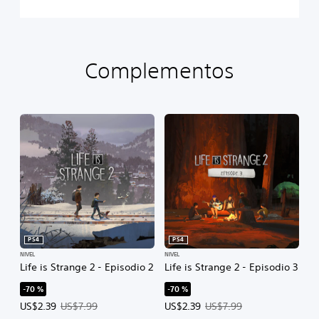
o
d
i
o
1
Complementos
PS4
PS4
NIVEL
NIVEL
Life is Strange 2 - Episodio 2
Life is Strange 2 - Episodio 3
-70 %
-70 %
Precio de la oferta: US$2.39. Precio original: US$7.99.
Precio de la oferta: US$2.39. Prec
US$2.39
US$7.99
US$2.39
US$7.99