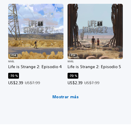
PS4
PS4
NIVEL
NIVEL
Life is Strange 2: Episodio 4
Life is Strange 2: Episodio 5
-70 %
-70 %
Precio de la oferta: US$2.39. Precio original: US$7.99.
Precio de la oferta: US$2.39. Prec
US$2.39
US$7.99
US$2.39
US$7.99
Mostrar más