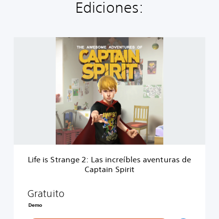
Ediciones:
L
i
f
e
i
s
S
t
r
a
n
g
e
Life is Strange 2: Las increíbles aventuras de
2
Captain Spirit
:
L
a
Gratuito
s
Demo
i
n