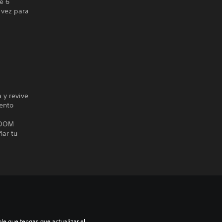
e 6
 vez para
 y revive
ento
GDOM
ñar tu
le que tengas que actualizar el 