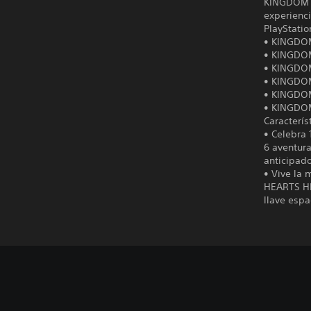
KINGDOM H
experienc
PlayStatio
• KINGDO
• KINGDO
• KINGDOM
• KINGDOM
• KINGDOM
• KINGDOM
Caracterís
• Celebra
6 aventur
anticipad
• Vive la
HEARTS HD
llave espa