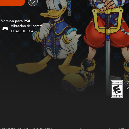
Versión para PS4
Vibración del control
DUALSHOCK 4
C
V