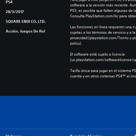
PS4
software a la versión más reciente. Au
PS5, es posible que falten algunas de l
28/3/2017
Consulta PlayStation.com/bc para obte
SQUARE ENIX CO. LTD.
Las funciones en línea requieren una cu
Acción, Juegos De Rol
sujetas a los términos de servicio y a la
privacidad (playstation.com/Terms y pl
policy).
El software está sujeto a licencia 
(us.playstation.com/softwarelicense/sp
Tarifa única para jugar en el sistema P
cuenta y en otros sistemas PS4™ al inic