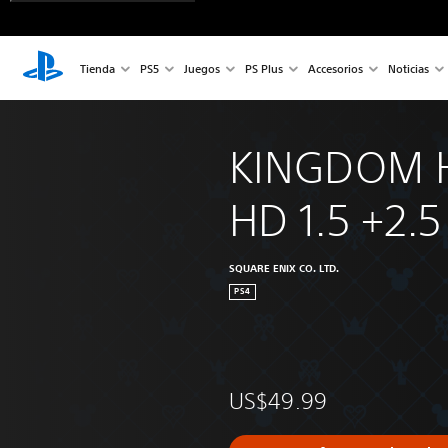
Tienda
PS5
Juegos
PS Plus
Accesorios
Noticias
KINGDOM 
HD 1.5 +2.
SQUARE ENIX CO. LTD.
PS4
US$49.99