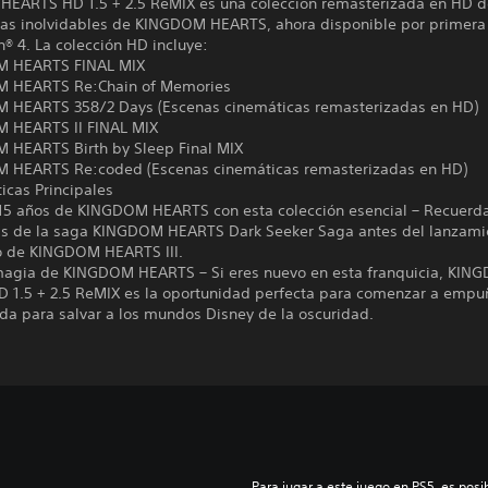
EARTS HD 1.5 + 2.5 ReMIX es una colección remasterizada en HD d
ias inolvidables de KINGDOM HEARTS, ahora disponible por primera
n® 4. La colección HD incluye:
M HEARTS FINAL MIX
M HEARTS Re:Chain of Memories
 HEARTS 358/2 Days (Escenas cinemáticas remasterizadas en HD)
 HEARTS II FINAL MIX
 HEARTS Birth by Sleep Final MIX
 HEARTS Re:coded (Escenas cinemáticas remasterizadas en HD)
ticas Principales
 15 años de KINGDOM HEARTS con esta colección esencial – Recuerda
as de la saga KINGDOM HEARTS Dark Seeker Saga antes del lanzami
o de KINGDOM HEARTS III.
 magia de KINGDOM HEARTS – Si eres nuevo en esta franquicia, KIN
 1.5 + 2.5 ReMIX es la oportunidad perfecta para comenzar a empu
da para salvar a los mundos Disney de la oscuridad.
Para jugar a este juego en PS5, es posib