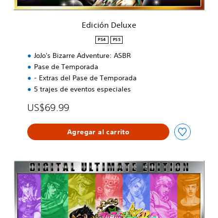
u
u
x
r
e
Edición Deluxe
e
:
PS4
PS5
A
l
JoJo's Bizarre Adventure: ASBR
l
Pase de Temporada
-
- Extras del Pase de Temporada
S
5 trajes de eventos especiales
t
a
US$69.99
r
B
a
Agregar al carrito
t
t
l
e
E
R
d
i
c
i
ó