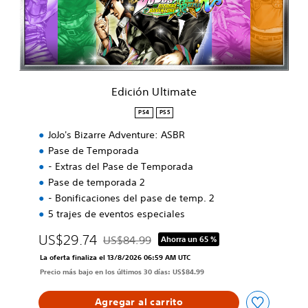
n
U
l
t
i
m
a
Edición Ultimate
t
e
PS4
PS5
JoJo's Bizarre Adventure: ASBR
Pase de Temporada
- Extras del Pase de Temporada
Pase de temporada 2
- Bonificaciones del pase de temp. 2
5 trajes de eventos especiales
US$29.74
US$84.99
Ahorra un 65 %
Rebajado del precio original de US$84.99
La oferta finaliza el 13/8/2026 06:59 AM UTC
Precio más bajo en los últimos 30 días: US$84.99
Agregar al carrito