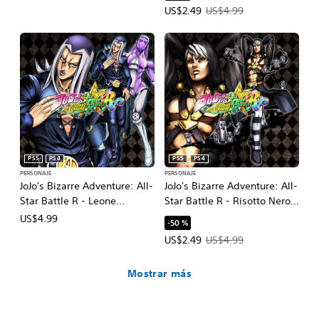
Precio de la oferta: US$2.49. Prec
US$2.49
US$4.99
PS5
PS4
PS5
PS4
PERSONAJE
PERSONAJE
JoJo's Bizarre Adventure: All-
JoJo's Bizarre Adventure: All-
Star Battle R - Leone
Star Battle R - Risotto Nero
Abbacchio
DLC
US$4.99
-50 %
Precio de la oferta: US$2.49. Prec
US$2.49
US$4.99
Mostrar más