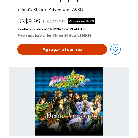
JoJo's Bizarre Adventure: ASBR
US$9.99
US$49.99
Ahorra un 80 %
Rebajado del precio original de US$49.99
La oferta finaliza el 13/8/2026 06:59 AM UTC
Precio más bajo en los últimos 30 días: US$49.99
Agregar al carrito
V
e
r
s
i
ó
n
d
e
p
r
u