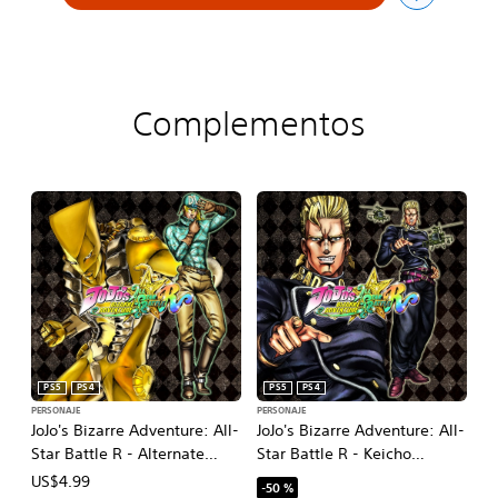
Complementos
PS5
PS4
PS5
PS4
PERSONAJE
PERSONAJE
JoJo's Bizarre Adventure: All-
JoJo's Bizarre Adventure: All-
Star Battle R - Alternate
Star Battle R - Keicho
World Diego DLC
Nijimura DLC
US$4.99
-50 %