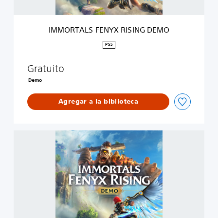
E
N
Y
IMMORTALS FENYX RISING DEMO
X
R
PS5
I
S
Gratuito
I
N
Demo
G
D
Agregar a la biblioteca
E
M
O
I
M
M
O
R
T
A
L
S