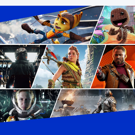
S
4
&
P
S
5