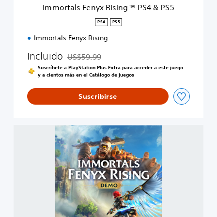
y
Immortals Fenyx Rising™ PS4 & PS5
x
R
PS4
PS5
i
Immortals Fenyx Rising
s
i
Incluido
US$59.99
n
Rebajado del precio original de US$59.99
g
Suscríbete a PlayStation Plus Extra para acceder a este juego
™
y a cientos más en el Catálogo de juegos
P
S
Suscribirse
4
&
P
I
S
M
5
M
O
R
T
A
L
S
F