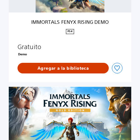
F
E
N
Y
IMMORTALS FENYX RISING DEMO
X
R
PS4
I
S
Gratuito
I
N
Demo
G
D
Agregar a la biblioteca
E
M
O
I
M
M
O
R
T
A
L
S