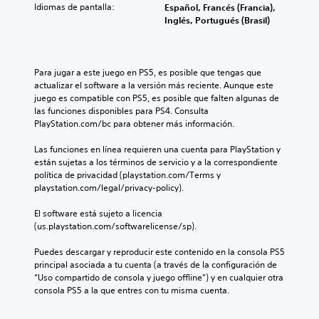
d
a
a
Idiomas de pantalla:
d
Español, Francés (Francia),
u
i
r
h
e
Inglés, Portugués (Brasil)
n
o
a
i
s
a
i
j
s
a
d
n
u
t
f
i
d
g
o
í
Para jugar a este juego en PS5, es posible que tengas que 
s
i
a
r
o
actualizar el software a la versión más reciente. Aunque este 
p
v
r
i
o
juego es compatible con PS5, es posible que falten algunas de 
o
i
,
a
a
las funciones disponibles para PS4. Consulta 
s
d
t
y
c
PlayStation.com/bc para obtener más información.
i
u
a
l
t
c
a
m
o
i
Las funciones en línea requieren una cuenta para PlayStation y 
i
l
b
s
v
están sujetas a los términos de servicio y a la correspondiente 
ó
e
i
p
a
política de privacidad (playstation.com/Terms y 
n
s
é
e
r
playstation.com/legal/privacy-policy).
p
.
n
r
u
r
e
s
n
El software está sujeto a licencia 
e
s
o
r
(us.playstation.com/softwarelicense/sp).
d
A
p
n
a
e
u
o
a
n
Puedes descargar y reproducir este contenido en la consola PS5 
f
d
s
j
g
principal asociada a tu cuenta (a través de la configuración de 
i
i
i
e
o
“Uso compartido de consola y juego offline”) y en cualquier otra 
n
o
b
s
d
consola PS5 a la que entres con tu misma cuenta.
i
l
p
3
e
d
e
r
a
D
a