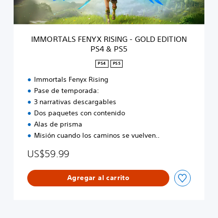
F
E
N
Y
IMMORTALS FENYX RISING - GOLD EDITION
X
PS4 & PS5
R
I
PS4
PS5
S
I
Immortals Fenyx Rising
N
Pase de temporada:
G
3 narrativas descargables
-
Dos paquetes con contenido
G
Alas de prisma
O
L
Misión cuando los caminos se vuelven..
D
US$59.99
E
D
I
Agregar al carrito
T
I
O
N
P