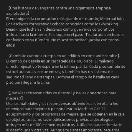
【Una historia de venganza contra una gigantesca empresa
explotadora】
El enemigo es la corporación más grande del mundo, Meternal Jobz.
Los esclavos corporativos cyborg conocidos como los «Working
Dead», que luchan sin descanso como guerreros corporativos
incluso hasta la muerte, te bloquean el paso. Te atacarán en hordas,
confiando en su número. No muestres piedad: ¡acaba con todos
ellos!
【Combate cuerpo a cuerpo en un edificio en constante cambio】
El campo de batalla es un rascacielos de 100 pisos. El malvado
director ejecutivo te espera en la última planta. Cada piso cambia de
estructura cada vez que entras, y también hay un sistema de
seguridad lleno de trampas. Domina el campo de batalla en cada
piso para llegar a la cima.
【¿Batallas retransmitidas en directo? ¡Usa las donaciones para
mejorar!】
Usa los materiales y las recompensas obtenidos al derrotar a los
enemigos para mejorar y personalizar tu Machine Girl. El
equipamiento y los programas de mejora que se obtienen en la caja
de objetos, así como las modificaciones previas al despliegue,
incluyen más de 100 elementos básicos. Utilízalos para enfrentarte
al desafío una y otra vez. Aunque te sientas impotente, recuerda