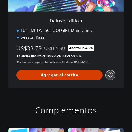
i
o
n
Deluxe Edition
FULL METAL SCHOOLGIRL Main Game
Season Pass
US$33.79
US$64.99
Ahorra un 48 %
Rebajado del precio original de US$64.99
La oferta finaliza el 13/8/2026 06:59 AM UTC
Precio más bajo en los últimos 30 días: US$64.99
Agregar al carrito
Complementos