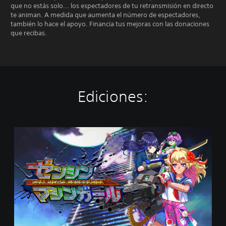
que no estás solo... los espectadores de tu retransmisión en directo
te animan. A medida que aumenta el número de espectadores,
también lo hace el apoyo. Financia tus mejoras con las donaciones
que recibas.
Ediciones:
S
t
a
n
d
a
r
d
E
d