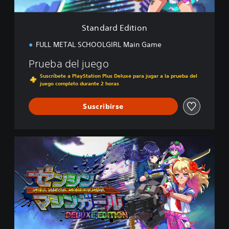
i
t
i
Standard Edition
o
n
FULL METAL SCHOOLGIRL Main Game
Prueba del juego
Suscríbete a PlayStation Plus Deluxe para jugar a la prueba del
juego completo durante 2 horas
Suscribirse
D
e
l
u
x
e
E
d
i
t