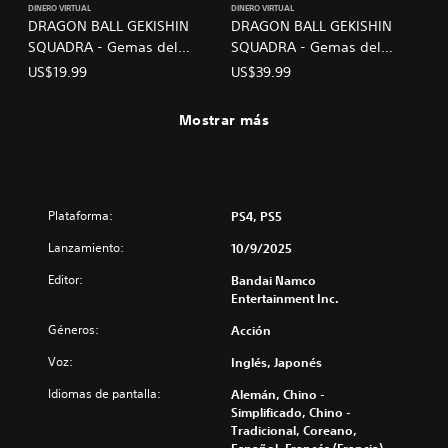
DINERO VIRTUAL
DINERO VIRTUAL
DRAGON BALL GEKISHIN
DRAGON BALL GEKISHIN
SQUADRA - Gemas del
SQUADRA - Gemas del
dragón C
dragón D
US$19.99
US$39.99
Mostrar más
Plataforma:
PS4, PS5
Lanzamiento:
10/9/2025
Editor:
Bandai Namco
Entertainment Inc.
Géneros:
Acción
Voz:
Inglés, Japonés
Idiomas de pantalla:
Alemán, Chino -
Simplificado, Chino -
Tradicional, Coreano,