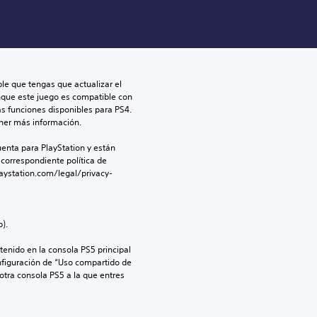
le que tengas que actualizar el 
nque este juego es compatible con 
as funciones disponibles para PS4. 
ner más información.
enta para PlayStation y están 
 correspondiente política de 
aystation.com/legal/privacy-
).
enido en la consola PS5 principal 
nfiguración de “Uso compartido de 
 otra consola PS5 a la que entres 