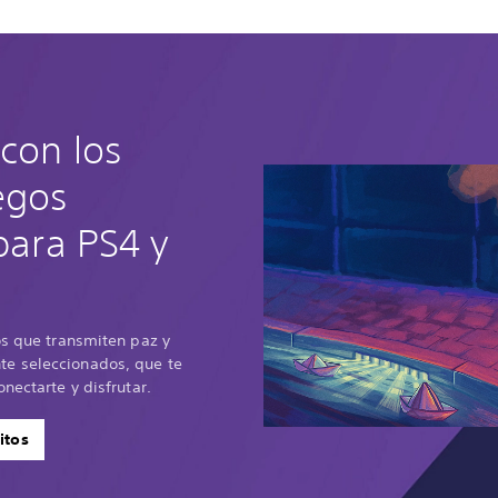
con los
egos
 para PS4 y
os que transmiten paz y
e seleccionados, que te
nectarte y disfrutar.
itos