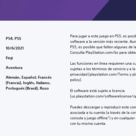
Para jugar a este juego en PS5, es posib
PS4, PS5
software a la versión más reciente. Au
PS5, es posible que falten algunas de l
10/6/2021
Consulta PlayStation.com/bc para obte
Finji
Las funciones en línea requieren una cu
Aventura
sujetas a los términos de servicio y a la
privacidad (playstation.com/Terms y pl
Alemán, Español, Francés
policy).
(Francia), Inglés, Italiano,
Portugués (Brasil), Ruso
El software está sujeto a licencia 
(us.playstation.com/softwarelicense/sp
Puedes descargar y reproducir este cont
asociada a tu cuenta (a través de la co
consola y juego offline”) y en cualquier
con tu misma cuenta.