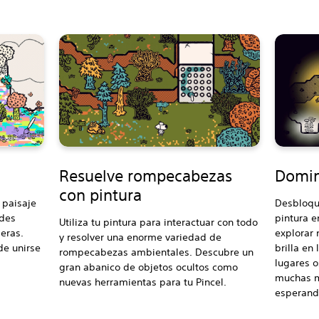
Resuelve rompecabezas
Domin
con pintura
 paisaje
Desbloqu
edes
pintura e
Utiliza tu pintura para interactuar con todo
eras.
explorar 
y resolver una enorme variedad de
de unirse
brilla en
rompecabezas ambientales. Descubre un
lugares 
gran abanico de objetos ocultos como
muchas m
nuevas herramientas para tu Pincel.
esperando