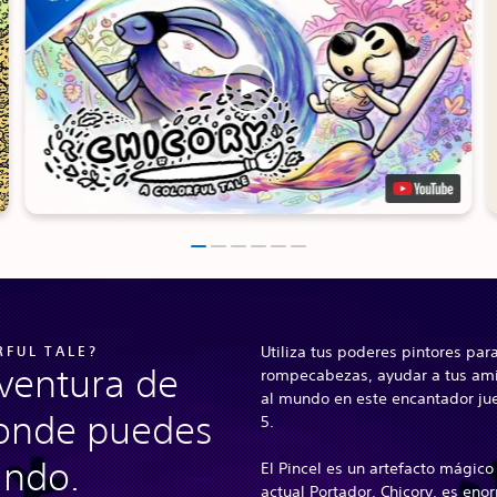
RFUL TALE?
Utiliza tus poderes pintores para
ventura de
rompecabezas, ayudar a tus amig
al mundo en este encantador jue
 donde puedes
5.
undo.
El Pincel es un artefacto mágic
actual Portador, Chicory, es en