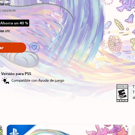
 AM UTC
s: US$19.99
Ahorra un 40 %
 precio original de US$19.99
 AM UTC
ar
Versión para PS5
Compatible con Ayuda de juego
T
T
d