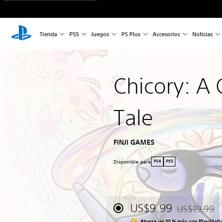
Tienda
PS5
Juegos
PS Plus
Accesorios
Noticias
Chicory: A 
Tale
FINJI GAMES
Disponible para
PS4
PS5
US$9.99
US$19.99
Rebajado del 
Ahorra un 10 % más con PlayStati